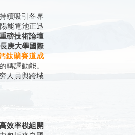
持續吸引各界
）太陽能電池正迅
重磅技術論壇
於長庚大學國際
XT：鈣鈦礦賽道成
的轉譯動能。
究人員與跨域
高效率模組開