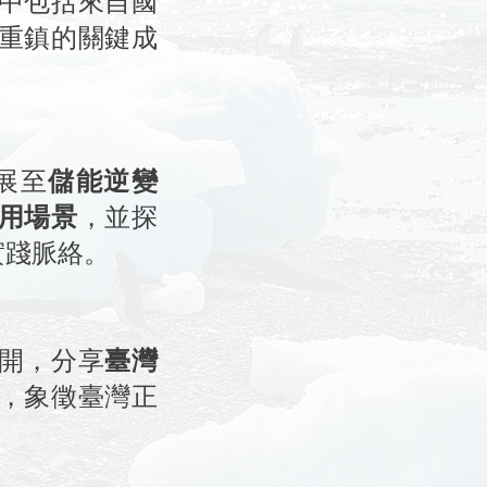
中包括來自國
重鎮的關鍵成
展至
儲能逆變
用場景
，並探
實踐脈絡。
開，分享
臺灣
，象徵臺灣正