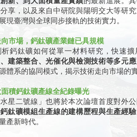
料創新、到大面積量產實績
的最新進展。其
術分享，以及來自中研院與陽明交大等研究
展現臺灣與全球同步接軌的技術實力。
走向市場，鈣鈦礦產業鏈已具規模
剖析鈣鈦礦如何從單一材料研究，快速擴
用、建築整合、光催化與檢測技術等多元應
源體系的協同模式，揭示技術走向市場的
大面積鈣鈦礦產線全紀錄曝光
「水星二號線」也將於本次論壇首度對外公
積鈣鈦礦模組生產線的建構歷程與生產經驗
量產新時代。