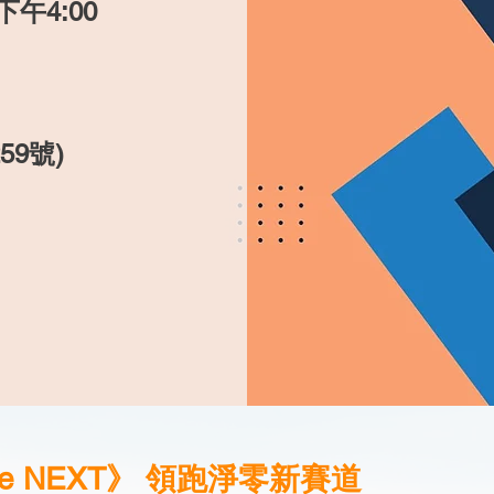
-下午4:00
9號)
kite NEXT》 領跑淨零新賽道