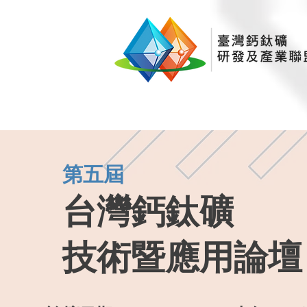
第五屆
台灣鈣鈦
礦
技術暨應用
論壇