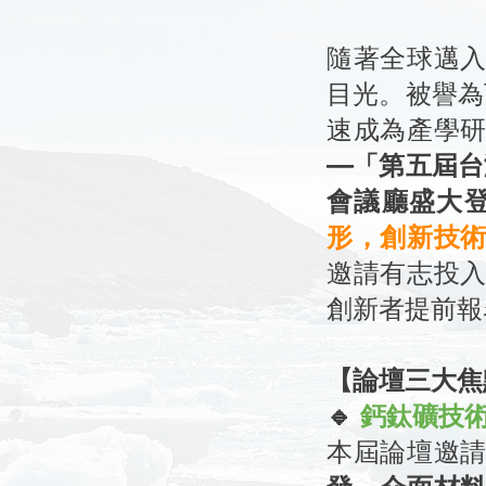
隨著全球邁
目光。被譽為下
速成為產學
—「第五屆台
會議廳盛大
形，創新技
邀請有志投
創新者提前報
【論壇三大焦
🔹
鈣鈦礦技
本屆論壇邀