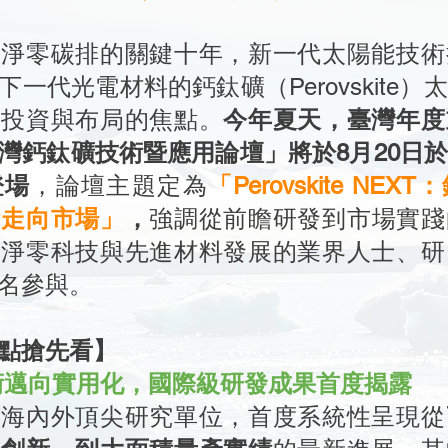
入淨零碳排的關鍵十年，新一代太陽能技術
一代光電材料的鈣鈦礦（Perovskite
研投資與布局的焦點。
今年夏天，臺灣年度
灣鈣鈦礦技術暨應用論壇」將於8月20日
登場
，論壇主題定為
「Perovskite NE
術走向市場」
，
強調從前瞻研發到市場實踐
入淨零科技與先進材料發展的業界人士、研
名參與。
點搶先看】
術邁向實用化，國際級研發成果首度揭露
請海內外頂尖研究單位，首度系統性呈現從