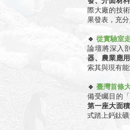
發、介面材
際大廠的技
果發表，充分
🔹
從實驗室
論壇將深入
器、農業應
索其與現有能
🔹
臺灣首條
備受矚目的
第一座大面
式踏上鈣鈦礦