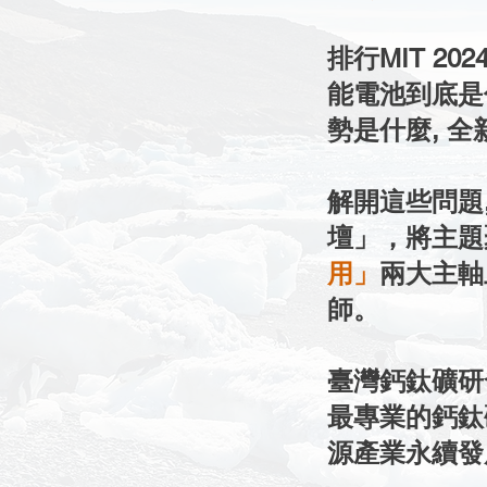
排行MIT 2
能電池到底是
勢是什麼, 全新
解開這些問題
壇」，將主題
用」
兩大主軸
師。
臺灣鈣鈦礦研發
最專業的鈣鈦
源產業永續發