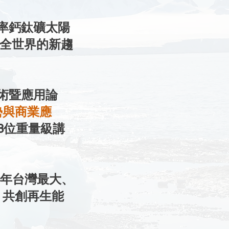
效率鈣鈦礦太陽
 全世界的新趨
技術暨應用論
勢與商業應
8位重量級講
24年台灣最大、
，共創再生能