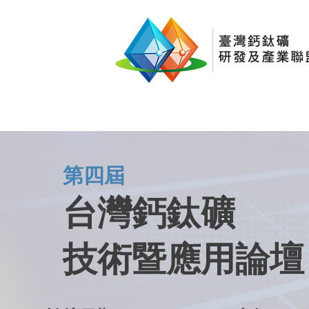
第四屆
台灣鈣鈦
礦
技術暨應用
論壇