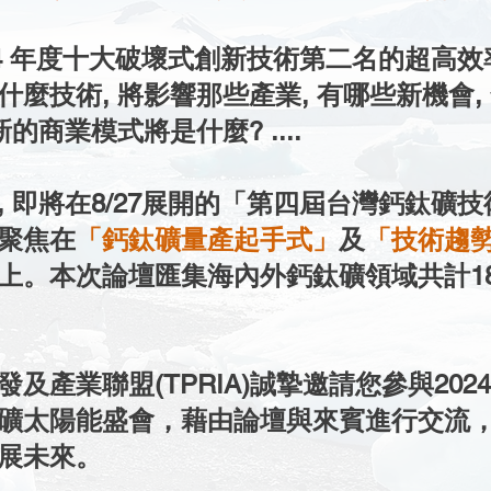
024 年度十大破壞式創新技術第二名的超高
什麼技術, 將影響那些產業, 有哪些新機會,
的商業模式將是什麼? ....
, 即將在8/27展開的「第四屆台灣鈣鈦礦
聚焦在
「鈣鈦礦量產起手式」
及
「技術趨
上。本次論壇匯集海內外鈣鈦礦領域共計1
及產業聯盟(TPRIA)誠摯邀請您參與20
礦太陽能盛會，藉由論壇與來賓進行交流
展未來。