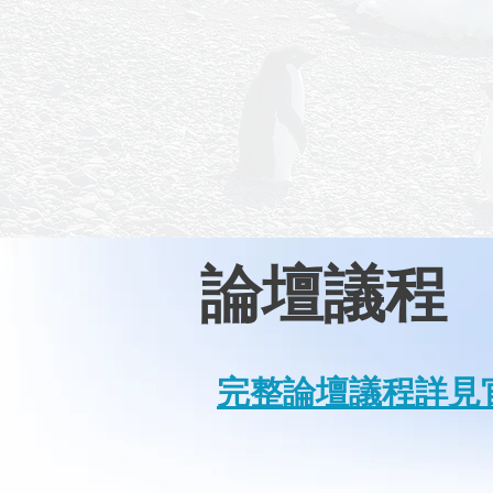
論壇議程
​完整論壇議程詳見官