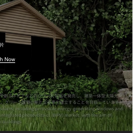
片
ch Now