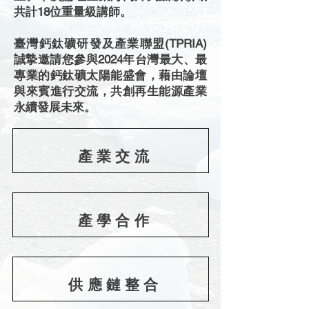
共計18位重量級講師。
臺灣鈣鈦礦研發及產業聯盟(TPRIA)
誠摯邀請您參與2024年台灣最大、最
專業的鈣鈦礦太陽能盛會，藉由論壇
與來賓進行交流，共創再生能源產業
永續發展未來。
產業交流
產學合作
供應鏈整合