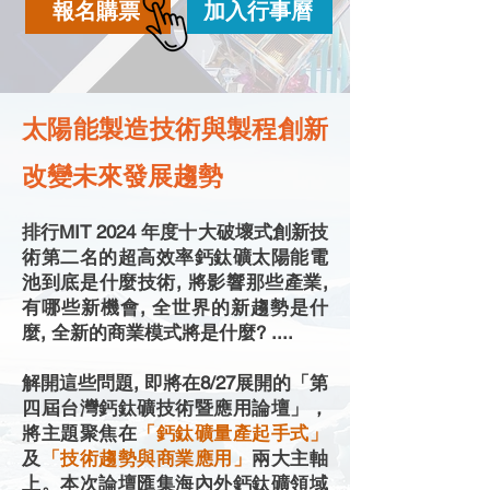
報名購票
加入行事曆
太陽能製造技術與製程創新
改變未來發展趨勢
排行MIT 2024 年度十大破壞式創新技
術第二名的超高效率鈣鈦礦太陽能電
池到底是什麼技術, 將影響那些產業,
有哪些新機會, 全世界的新趨勢是什
麼, 全新的商業模式將是什麼? ....
解開這些問題, 即將在8/27展開的「第
四屆台灣鈣鈦礦技術暨應用論壇」，
將主題聚焦在
「鈣鈦礦量產起手式」
及
「技術趨勢與商業應用」
兩大主軸
上。本次論壇匯集海內外鈣鈦礦領域