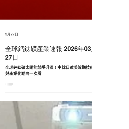
3月27日
全球鈣鈦礦產業速報 2026年03月
27日
全球鈣鈦礦太陽能競爭升溫！中韓日歐美近期技術
與產業化動向一次看