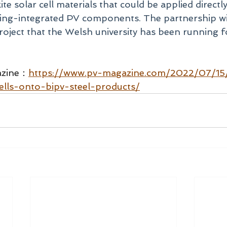
ite solar cell materials that could be applied direct
ding-integrated PV components. The partnership wil
project that the Welsh university has been running f
zine：
https://www.pv-magazine.com/2022/07/15/
ells-onto-bipv-steel-products/