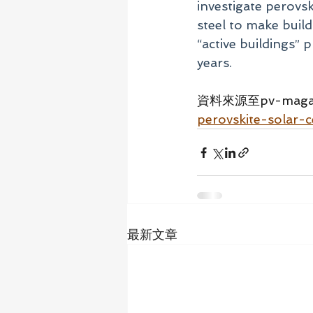
investigate perovsk
steel to make buil
“active buildings” 
years.
資料來源至pv-maga
perovskite-solar-c
最新文章