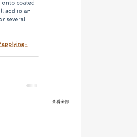
ly onto coated 
l add to an 
or several 
applying-
查看全部