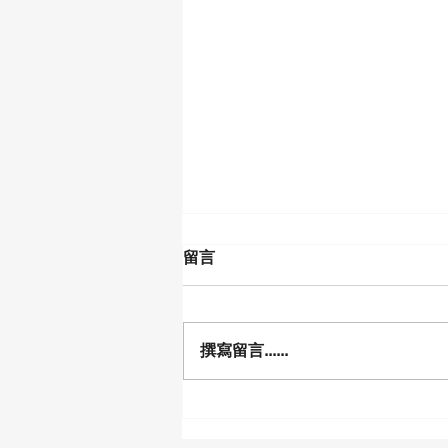
留言
撰寫留言......
從科研突破走向亞洲產業生態
系｜第六屆台灣鈣鈦礦技術暨