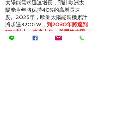
太陽能需求迅速增長，預計歐洲太
陽能今年將保持40%的高增長速
度。2025年，歐洲太陽能裝機累計
將超過320GW，
到2030年將達到
1TW以上。未來十年，美國的太陽
能累計裝機也將達到800GW左
右。
朱共山表示，預計今年全世界
太陽能新增裝機將在350GW左
右，明年累計裝機量很可能將超過
水電，2026年將超過天然氣，
2027年將超過煤炭成為第一大能
源
。