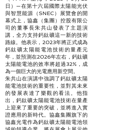
日）—在第十六屆國際太陽能光伏
與智慧能源（SNEC）展覽會的開
幕式上，協鑫（集團）控股有限公
司的董事長朱共山發表了主題演
講，全力支持鈣鈦礦這一新的技術
路線。他表示，2023年將正式成為
鈣鈦礦太陽能電池技術的量產元
年，並預測在2026年左右，鈣鈦礦
太陽能電池的效率將超過32%，成
為一個巨大的光電應用新空間。
朱共山在演講中強調了鈣鈦礦太陽
能電池技術的重要性，並對其未來
的發展表達了樂觀的看法。他指
出，鈣鈦礦太陽能電池技術在量產
上迎來了重要的突破，並將進入實
證應用的新時代。協鑫集團旗下的
協鑫光電作為鈣鈦礦太陽能電池領
域的領導企業，將在展會上展示他