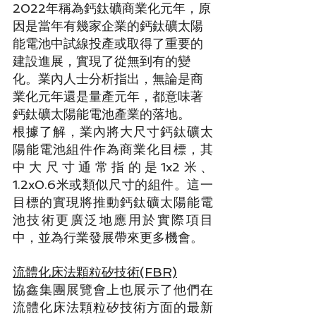
2022年稱為鈣鈦礦商業化元年，原
因是當年有幾家企業的鈣鈦礦太陽
能電池中試線投產或取得了重要的
建設進展，實現了從無到有的變
化。業內人士分析指出，無論是商
業化元年還是量產元年，都意味著
鈣鈦礦太陽能電池產業的落地。
根據了解，業內將大尺寸鈣鈦礦太
陽能電池組件作為商業化目標，其
中大尺寸通常指的是1x2米、
1.2x0.6米或類似尺寸的組件。這一
目標的實現將推動鈣鈦礦太陽能電
池技術更廣泛地應用於實際項目
中，並為行業發展帶來更多機會。
流體化床法顆粒矽技術(FBR)
協鑫集團展覽會上也展示了他們在
流體化床法顆粒矽技術方面的最新