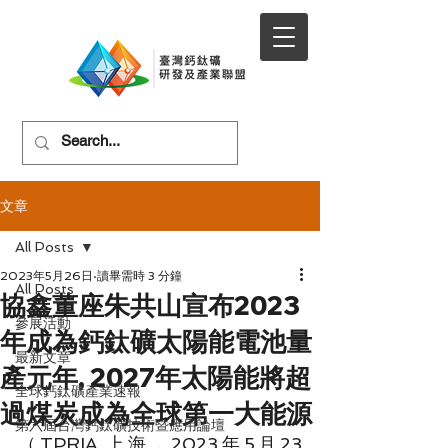
文章
All Posts
2023年5月26日
讀畢需時 3 分鐘
All Posts
協鑫董座朱共山宣布2023
參展活動
年成為鈣鈦礦太陽能電池量
最新文章
產元年, 2027年太陽能將超
全球鈣鈦礦產業速報
過煤炭成為全球第一大能源
第六屆台灣鈣鈦礦技術暨應用論壇
（TPRIA 上海，2023年5月23