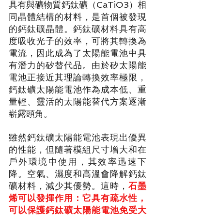
具有與礦物質鈣鈦礦（CaTiO3）相
同晶體結構的材料，是首個被發現
的鈣鈦礦晶體。鈣鈦礦材料具有高
度吸收光子的效率，可將其轉換為
電流，因此成為了太陽能電池中具
有潛力的矽替代品。由於矽太陽能
電池正接近其理論轉換效率極限，
鈣鈦礦太陽能電池作為成本低、重
量輕、靈活的太陽能替代方案逐漸
崭露頭角。
雖然鈣鈦礦太陽能電池表現出優異
的性能，但隨著模組尺寸增大和在
戶外環境中使用，其效率迅速下
降。空氣、濕度和高溫會降解鈣鈦
礦材料，減少其優勢。這時，
石墨
烯可以發揮作用：它具有疏水性，
可以保護鈣鈦礦太陽能電池免受大