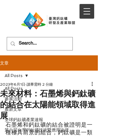
文章
All Posts
2023年6月1日
讀畢需時 2 分鐘
All Posts
未來材料：石墨烯與鈣鈦礦
參展活動
的結合在太陽能領域取得進
最新文章
展
全球鈣鈦礦產業速報
石墨烯和鈣鈦礦的結合被證明是一
第六屆台灣鈣鈦礦技術暨應用論壇
種極具前景的組合，鈣鈦礦是一類