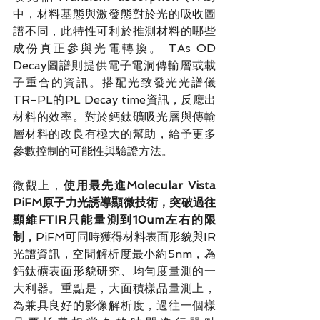
中，材料基態與激發態對於光的吸收圖
譜不同，此特性可利於推測材料的哪些
成份真正參與光電轉換。 TAs OD 
Decay圖譜則提供電子電洞傳輸層或載
子重合的資訊。搭配光致發光光譜儀
TR-PL的PL Decay time資訊，反應出
材料的效率。對於鈣鈦礦吸光層與傳輸
層材料的改良有極大的幫助，給予更多
參數控制的可能性與驗證方法。
微觀上，
使用最先進Molecular Vista 
PiFM原子力光誘導顯微技術，突破過往
顯維FTIR只能量測到10um左右的限
制，
PiFM可同時獲得材料表面形貌與IR
光譜資訊，空間解析度最小約5nm，為
鈣鈦礦表面形貌研究、均勻度量測的一
大利器。重點是，大面積樣品量測上，
為兼具良好的影像解析度，過往一個樣