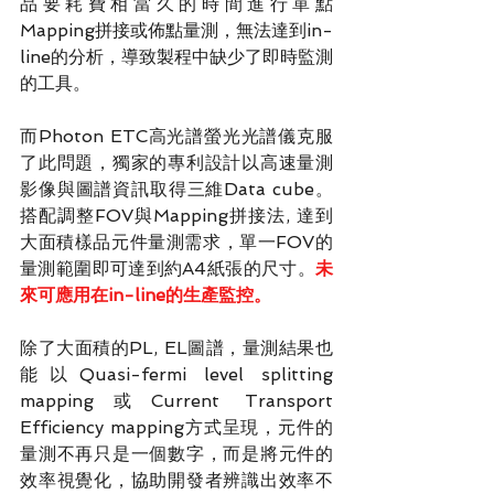
品要耗費相當久的時間進行單點
Mapping拼接或佈點量測，無法達到in-
line的分析，導致製程中缺少了即時監測
的工具。
而Photon ETC高光譜螢光光譜儀克服
了此問題，獨家的專利設計以高速量測
影像與圖譜資訊取得三維Data cube。
搭配調整FOV與Mapping拼接法, 達到
大面積樣品元件量測需求，單一FOV的
量測範圍即可達到約A4紙張的尺寸。
未
來可應用在in-line的生產監控。
除了大面積的PL, EL圖譜，量測結果也
能以Quasi-fermi level splitting 
mapping或Current Transport 
Efficiency mapping方式呈現，元件的
量測不再只是一個數字，而是將元件的
效率視覺化，協助開發者辨識出效率不