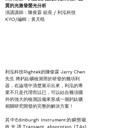
質的光激發螢光分析
演講講師：陳俊霖 組長 / 利泓科技
KYO/編輯：黃天晧
利泓科技Rightek的陳俊霖 Jarry Chen
先生 將鈣鈦礦檢測用於研發的幾項利
器，在論壇中清楚展示出來，利泓的專
業不只是代理而以已，可以結合幾項國
外的強大的檢測設備來形成一個鈣鈦礦
相關研究開發的完整的解決方案！
其中Edinburgh Instrument的瞬態吸
收光譜Transient absorption (TAs)