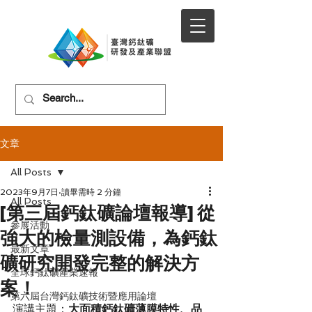
文章
All Posts
2023年9月7日
讀畢需時 2 分鐘
All Posts
[第三屆鈣鈦礦論壇報導] 從
參展活動
強大的檢量測設備，為鈣鈦
最新文章
礦研究開發完整的解決方
全球鈣鈦礦產業速報
案！
第六屆台灣鈣鈦礦技術暨應用論壇
演講主題：
大面積鈣鈦礦薄膜特性、品