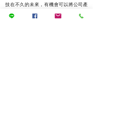
技在不久的未來，有機會可以將公司產
品與鈣鈦礦電池技術相互結合，推出符
合ESG概念的減碳產品。鈣鈦礦太陽能
電池技術不只提供給人類用電所需，更
能兼顧創電與生活美學兩個原先相互矛
盾的領域，讓彼此共榮共好。
查看全部
最新文章