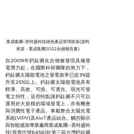
業成集團-英特盛科技綠色產品管理政策(資料
來源：業成集團2022永續報告書)
自2009年鈣鈦礦化合物被發現具備發
電潛力起，在國際科研團隊的努力下，
鈣鈦礦太陽能電池之發電效率已從3%提
升至25%以上。鈣鈦礦太陽能電池具有
輕薄、高效、可撓、可透光、弱光可發
電之特性，這些特點讓鈣鈦礦不只可以
運用於大規模的場域發電上，亦有機會
與消費性電子產品、車載整合太陽光電
系統(VIPV)及AIoT產品結合。觸控顯示
與智能感測專業廠商業成集團-英特盛科
技(股票代號6456)於第三屆台灣鈣鈦礦