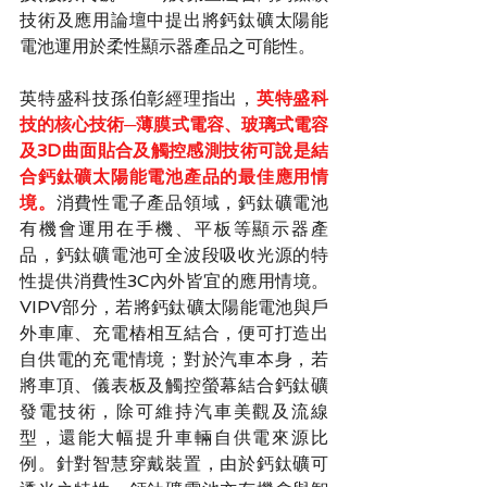
技術及應用論壇中提出將
鈣鈦礦太陽能
電池運用於柔性顯示器產品之可能性。
英特盛科技孫伯彰經理指出，
英特盛科
技的核心技術─薄膜式電容、玻璃式電容
及3D曲面貼合及觸控感測技術可說是結
合鈣鈦礦太陽能電池產品的最佳應用情
境。
消費性電子產品領域，鈣鈦礦電池
有機會運用在手機、平板等顯示器產
品，鈣鈦礦電池可全波段吸收光源的特
性提供消費性3C內外皆宜的應用情境。
VIPV部分，若將鈣鈦礦太陽能電池與戶
外車庫、充電樁相互結合，便可打造出
自供電的充電情境；對於汽車本身，若
將車頂、儀表板及觸控螢幕結合鈣鈦礦
發電技術，除可維持汽車美觀及流線
型，還能大幅提升車輛自供電來源比
例。針對智慧穿戴裝置，由於鈣鈦礦可