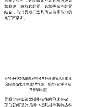
透光之特性，鈣鈦礦電池亦有機會與智
慧眼鏡、頭戴式裝置、智慧手錶等裝置
結合，為消費者打造具備自供電能力的
元宇宙樂園。
英特盛科技孫伯彰經理分享鈣鈦礦電池於柔性
顯示產品之應用 (照片來源：臺灣鈣鈦礦研發
及產業聯盟)
著眼於鈣鈦礦太陽能技術的飛速突破，
孫伯彰經理於演講中提到期待英特盛科