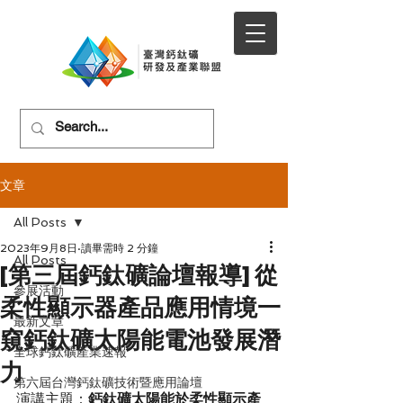
文章
All Posts
2023年9月8日
讀畢需時 2 分鐘
All Posts
[第三屆鈣鈦礦論壇報導] 從
參展活動
柔性顯示器產品應用情境一
最新文章
窺鈣鈦礦太陽能電池發展潛
全球鈣鈦礦產業速報
力
第六屆台灣鈣鈦礦技術暨應用論壇
演講主題：
鈣鈦礦太陽能於柔性顯示產