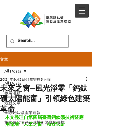
文章
All Posts
2024年9月2日
讀畢需時 3 分鐘
All Posts
未來之窗─風光淨零「鈣鈦
參展活動
礦太陽能窗」引領綠色建築
最新文章
革命
全球鈣鈦礦產業速報
本文整理自第四屆臺灣鈣鈦礦技術暨應
第六屆台灣鈣鈦礦技術暨應用論壇
用論壇『未來之窗「Artificer 