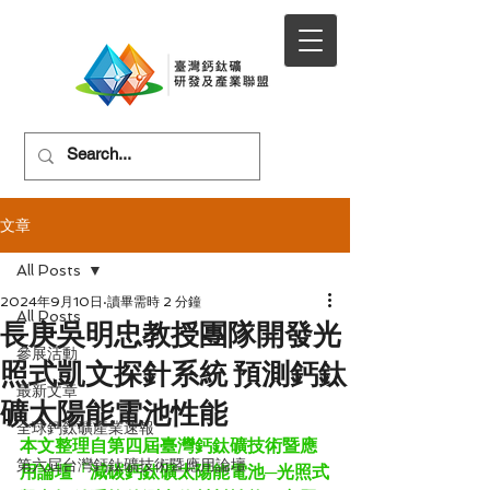
文章
All Posts
2024年9月10日
讀畢需時 2 分鐘
All Posts
長庚吳明忠教授團隊開發光
參展活動
照式凱文探針系統 預測鈣鈦
最新文章
礦太陽能電池性能
全球鈣鈦礦產業速報
本文整理自第四屆臺灣鈣鈦礦技術暨應
第六屆台灣鈣鈦礦技術暨應用論壇
用論壇
「
減碳鈣鈦礦太陽能電池─光照式