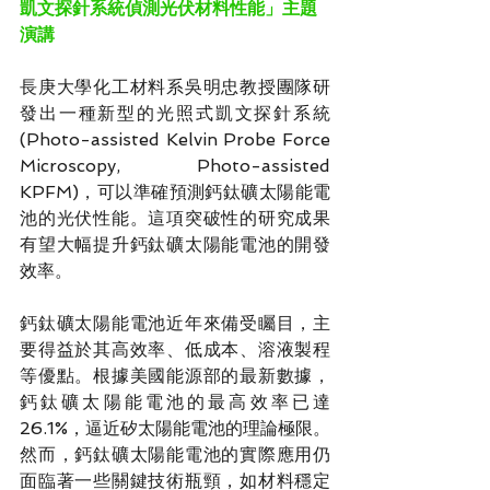
凱文探針系統偵測光伏材料性能
」主
題
演講
長庚大學化工材料系吳明忠教授團隊研
發出一種新型的光照式凱文探針系統
(Photo-assisted Kelvin Probe Force 
Microscopy, Photo-assisted 
KPFM)，可以準確預測鈣鈦礦太陽能電
池的光伏性能。這項突破性的研究成果
有望大幅提升鈣鈦礦太陽能電池的開發
效率。
鈣鈦礦太陽能電池近年來備受矚目，主
要得益於其高效率、低成本、溶液製程
等優點。根據美國能源部的最新數據，
鈣鈦礦太陽能電池的最高效率已達
26.1%，逼近矽太陽能電池的理論極限。
然而，鈣鈦礦太陽能電池的實際應用仍
面臨著一些關鍵技術瓶頸，如材料穩定