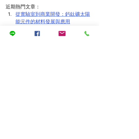
近期熱門文章：
從實驗室到商業開發：鈣鈦礦太陽
能元件的材料發展與應用
鈣鈦礦太陽能隔熱玻璃：建築整合
太陽能的未來之路
鈣鈦礦太陽能解鎖農電共生新玩法 
豐藝電子引領綠色轉型
鈣鈦礦太陽能「時機到」，產業界
踴躍出席論壇探討量產應用
第四屆鈣鈦礦論壇登場，聚焦量產
起手式與產業應用商機
最新文章
查看全部
最新文章