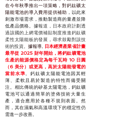
在今年秋季推出一項策略，對鈣鈦礦太
陽能電池的導入費用提供補助
，以此來
刺激市場需求，推動製造商的量產並降
低產品價格。
據報道，日本政府計劃透
過該國的上網電價補貼制度推進鈣鈦礦
柔性太陽能板的發展，尋求鼓勵對該技
術的投資。
據報導, 
日本經濟產業省計畫
最早從 2025 財年開始，將鈣鈦礦電池
生產的能源價格定為每千瓦時 10 日圓
（6 美分）或更高，高於太陽能發電的
當前水準
。
鈣鈦礦太陽能電池因其輕
薄、柔軟且易於製造的特性而備受關
注。相比傳統的矽基太陽電池，鈣鈦礦
電池可以通過簡單的塗佈技術大量生
產，適合應用於各種不規則表面。然
而，其在濕氣和高溫環境下的穩定性仍
需進一步改善。