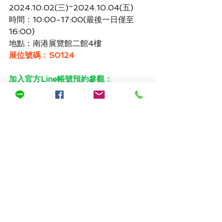
2024.10.02(三)~2024.10.04(五)
時間：10:00-17:00(最後一日僅至
16:00)
地點：南港展覽館二館4樓
展位號碼：S0124
加入官方Line帳號預約參觀：
https://lin.ee/B5dJtBQ
近期熱門文章：
智慧能源展｜台鈣科攜手能源業者
提出「四能並進、邁向淨零」完整
解決方案
鈣鈦礦太陽能「時機到」，產業界
踴躍出席論壇探討量產應用
第四屆鈣鈦礦論壇登場，聚焦量產
起手式與產業應用商機