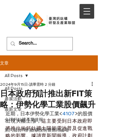
文章
All Posts
2024年9月15日
讀畢需時 2 分鐘
All Posts
日本政府預計推出新FIT策
參展活動
略：伊勢化學工業股價飆升
最新文章
近期，日本伊勢化學工業
<
4107
>
的股價
全球鈣鈦礦產業速報
出現大幅上漲，
這主要受到日本政府即
將推出的鈣鈦礦太陽能電池普及促進戰
第六屆台灣鈣鈦礦技術暨應用論壇
略的影響
。
據讀賣新聞報導，政府計劃