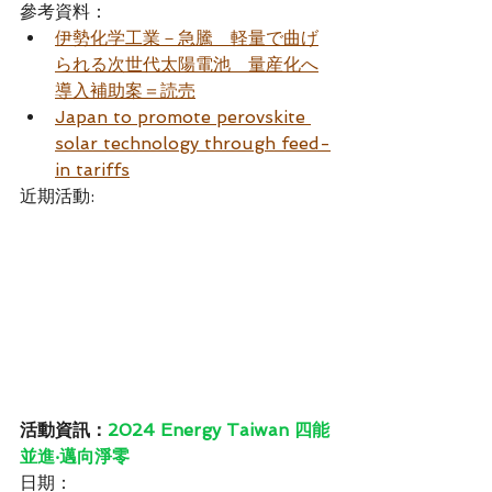
參考資料：
伊勢化学工業－急騰　軽量で曲げ
られる次世代太陽電池　量産化へ
導入補助案＝読売
Japan to promote perovskite 
solar technology through feed-
in tariffs
近期活動:
活動資訊：
2024 Energy Taiwan 四能
並進‧邁向淨零
日期：