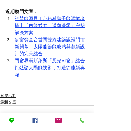
近期熱門文章：
智慧能源展｜台鈣科攜手能源業者
提出「四能並進、邁向淨零」完整
解決方案
麥當勞全台首間雙綠建築認證門市
新開幕：太陽能節能玻璃與創新設
計的完美結合
門窗界勞斯萊斯「風光AI窗」結合
鈣鈦礦太陽能技術，打造節能新典
範
參展活動
最新文章