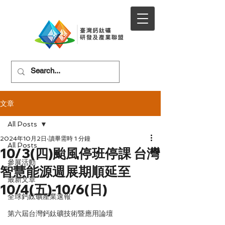
文章
All Posts
2024年10月2日
讀畢需時 1 分鐘
All Posts
10/3(四)颱風停班停課 台灣
參展活動
智慧能源週展期順延至
最新文章
10/4(五)-10/6(日)
全球鈣鈦礦產業速報
第六屆台灣鈣鈦礦技術暨應用論壇