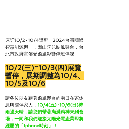
原訂10/2-10/4舉辦「2024台灣國際
智慧能源週」，因山陀兒颱風襲台，台
北市政府宣佈受颱風影響停班停課
10/2(三)~10/3(四)展覽
暫停，展期調整為10/4、
10/5及10/6
請各位朋友藉著颱風襲台的兩日在家休
息與陪伴家人，
10/4(五)~10/6(日)待
雨過天晴，請您們帶著滿滿精神來到會
場，一同和我們迎接太陽光電產業即將
經歷的「Iphone時刻」！