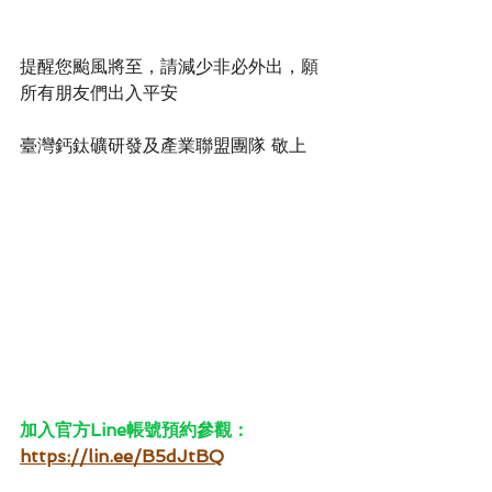
提醒您颱風將至，請減少非必外出，願
所有朋友們出入平安
臺灣鈣鈦礦研發及產業聯盟團隊 敬上
加入官方Line帳號預約參觀：
https://lin.ee/B5dJtBQ