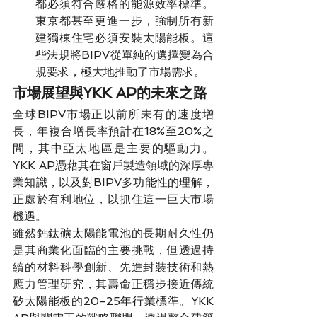
都必須符合嚴格的能源效率標準。
東京都甚至更進一步，強制所有新
建獨棟住宅必須安裝太陽能板。這
些法規將BIPV從單純的選擇變為合
規要求，極大地推動了市場需求。
市場展望與YKK AP的未來之路
全球BIPV市場正以前所未有的速度增
長，年複合增長率預計在18%至20%之
間，其中亞太地區是主要的驅動力。
YKK AP憑藉其在窗戶製造領域的深厚專
業知識，以及對BIPV多功能性的理解，
正處於有利地位，以抓住這一巨大市場
機遇。
雖然鈣鈦礦太陽能電池的長期耐久性仍
是其商業化面臨的主要挑戰，但透過持
續的材料科學創新、先進封裝技術和熱
應力管理研究，其壽命正穩步接近傳統
矽太陽能板的20-25年行業標準。YKK 