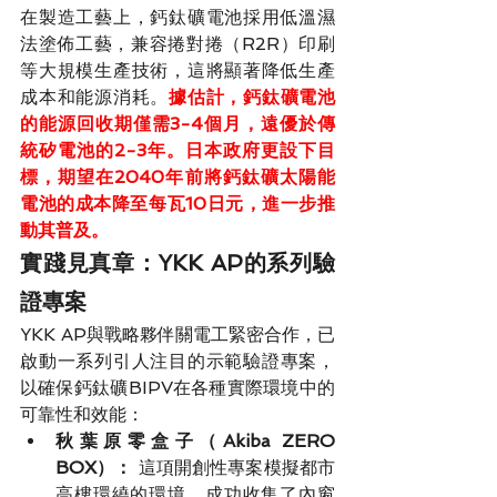
在製造工藝上，鈣鈦礦電池採用低溫濕
法塗佈工藝，兼容捲對捲（R2R）印刷
等大規模生產技術，這將顯著降低生產
成本和能源消耗。
據估計，鈣鈦礦電池
的能源回收期僅需3-4個月，遠優於傳
統矽電池的2-3年。日本政府更設下目
標，期望在2040年前將鈣鈦礦太陽能
電池的成本降至每瓦10日元，進一步推
動其普及。
實踐見真章：YKK AP的系列驗
證專案
YKK AP與戰略夥伴關電工緊密合作，已
啟動一系列引人注目的示範驗證專案，
以確保鈣鈦礦BIPV在各種實際環境中的
可靠性和效能：
秋葉原零盒子（Akiba ZERO 
BOX）：
 這項開創性專案模擬都市
高樓環繞的環境，成功收集了內窗