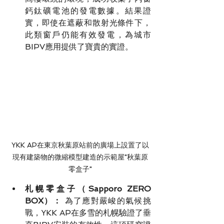
鈣鈦礦電池的發電數據。結果證
實，即使在遮蔽和散射光條件下，
此類窗戶仍能有效發電，為城市
BIPV應用提供了寶貴的實證。
YKK AP在東京秋葉原站前的廣場上設置了以
現有建築物的微縮模型建造的示範屋"秋葉原
零盒子"
札幌零盒子（Sapporo ZERO 
BOX）：
 為了應對嚴峻的氣候挑
戰，YKK AP在多雪的札幌驗證了垂