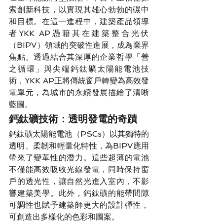
索創新科技，以實現其雄心勃勃的碳中
和目標。在這一進程中，建築產品領導
者YKK AP憑藉其在建築整合光伏
（BIPV）領域的突破性進展，成為業界
焦點。透過結合其深厚的企業哲學「善
之循環」與尖端鈣鈦礦太陽能電池技
術，YKK AP正將傳統窗戶轉變為高效發
電單元，為城市的永續發展描繪了清晰
藍圖。
鈣鈦礦技術：透明發電的奇蹟
鈣鈦礦太陽能電池（PSCs）以其獨特的
透明、柔韌和輕量化特性，為BIPV應用
帶來了變革性的潛力。這些超薄的電池
不僅能高效吸收光線發電，同時保持窗
戶的透光性，讓自然光進入室內，不影
響建築美學。此外，鈣鈦礦的能帶間隙
可調性也賦予建築師更大的設計彈性，
可創造出多樣化的色彩和圖案。