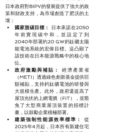
日本政府對BIPV的發展提供了強大的政
策和財政支持，為市場創造了肥沃的土
壤：
國家脫碳目標：
 日本承諾在2050
年前實現碳中和，並設定了到
2040年部署約20 GW鈣鈦礦太陽
能電池系統的宏偉目標。這凸顯了
該技術在日本能源戰略中的核心地
位。
政府激勵與補貼：
 經濟產業省
（METI）透過綠色創新基金提供巨
額補貼，支持鈣鈦礦電池的研發與
大規模生產。此外，政府還提高了
屋頂光伏的上網電價（FIT），並豁
免了大型商業屋頂裝置的招標計
畫，以鼓勵企業積極部署。
建築強制性能源效率標準：
 從
2025年4月起，日本所有新建住宅