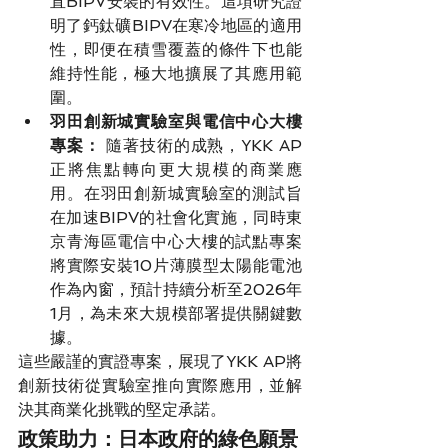
直BIPV安裝的有效性。這項研究證
明了鈣鈦礦BIPV在寒冷地區的適用
性，即便在積雪覆蓋的條件下也能
維持性能，極大地擴展了其應用範
圍。
羽田創新城實驗室與電信中心大樓
專案：
 隨著技術的成熟，YKK AP
正將焦點轉向更大規模的商業應
用。在羽田創新城實驗室的測試旨
在加速BIPV的社會化實施，同時東
京青海區電信中心大樓的試點專案
將實際安裝10片薄膜型太陽能電池
作為內窗，預計持續分析至2026年
1月，為未來大規模部署提供關鍵數
據。
這些嚴謹的實證專案，展現了YKK AP將
創新技術從實驗室推向實際應用，並解
決其商業化挑戰的堅定承諾。
政策助力：日本政府的綠色願景