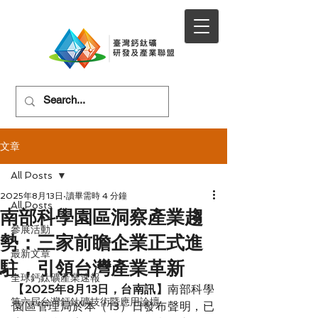
文章
All Posts
2025年8月13日
讀畢需時 4 分鐘
All Posts
南部科學園區洞察產業趨
參展活動
勢：三家前瞻企業正式進
最新文章
駐，引領台灣產業革新
全球鈣鈦礦產業速報
【2025年8月13日，台南訊】
南部科學
第六屆台灣鈣鈦礦技術暨應用論壇
園區管理局於本（13）日發布聲明，已