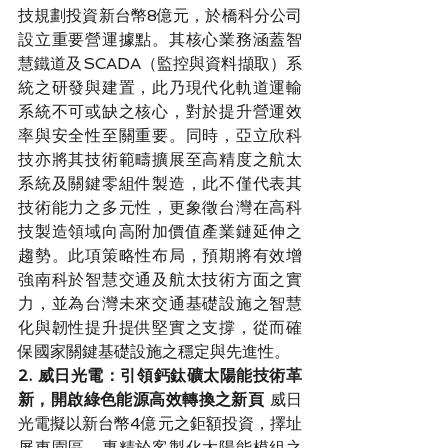
技規劃投資新台幣8億元，於橋科分公司
設立重要營運據點。其核心業務涵蓋智
慧鐵道及SCADA（監控與資料擷取）系
統之研發與建置，此乃現代化軌道運輸
系統不可或缺之核心，對於提升營運效
率與安全性至關重要。同時，亞立欣科
技亦將其技術範疇擴展至高精度之航太
系統及關鍵零組件製造，此不僅代表其
技術能力之多元性，更象徵台灣在高科
技製造領域向高附加價值產業鏈延伸之
趨勢。此項策略性布局，預期將有效增
強南科於智慧交通及航太技術方面之實
力，並為台灣未來交通基礎設施之智慧
化與韌性提升提供堅實之支撐，從而確
保國家關鍵基礎設施之穩定與先進性。
2. 威日光電：引領鈣鈦礦太陽能技術革
新，開啟綠色能源高效轉換之新頁
 威日
光電擬以新台幣4億元之鉅額投資，擇址
屏東園區，專精於客製化太陽能模組之