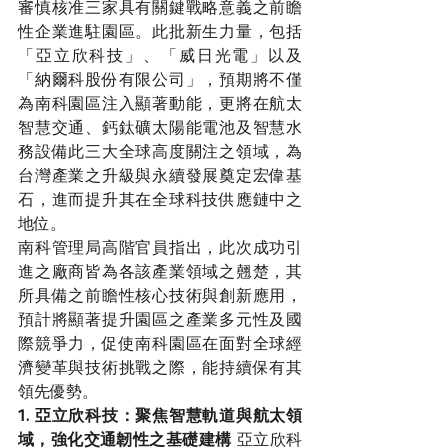
審慎核准三家具有關鍵戰略意義之前瞻
性企業進駐園區。此批新生力量，包括
「亞立欣科技」、「威日光電」以及
「納爾科股份有限公司」，預期將不僅
為南科園區注入顯著動能，更將在航太
智慧交通、鈣鈦礦太陽能電池及智慧水
務設備此三大全球高度關注之領域，為
台灣產業之升級與永續發展奠定宏偉基
石，進而提升其在全球科技供應鏈中之
地位。
南科管理局高階官員指出，此次成功引
進之廠商皆為各該產業領域之翹楚，其
所具備之前瞻性核心技術與創新應用，
預計將顯著提升園區之產業多元性及國
際競爭力，促使南科園區在面對全球經
濟變革與技術挑戰之際，能持續保有其
領先優勢。
1. 亞立欣科技：聚焦智慧軌道與航太領
域，強化交通韌性之基礎建構
 亞立欣科