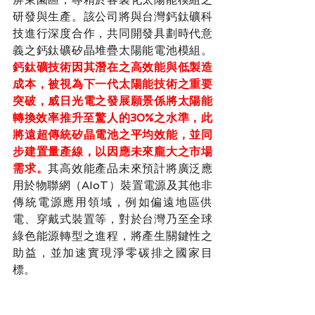
研發與生產。該公司將與台灣鈣鈦礦科
技進行深度合作，共同開發具劃時代意
義之鈣鈦礦矽晶堆疊太陽能電池模組。
鈣鈦礦技術因其潛在之高效能與低製造
成本，被視為下一代太陽能技術之重要
突破，威日光電之發展願景係將太陽能
轉換效率推升至驚人的30%之水準，此
將遠超傳統矽晶電池之平均效能，並同
步建置量產線，以因應未來龐大之市場
需求。
其高效能產品未來預計將廣泛應
用於物聯網（AIoT）裝置電源及其他非
傳統電源應用領域，例如偏遠地區供
電、穿戴式裝置等，對於台灣乃至全球
綠色能源轉型之進程，將產生關鍵性之
助益，並加速實現淨零碳排之國家目
標。