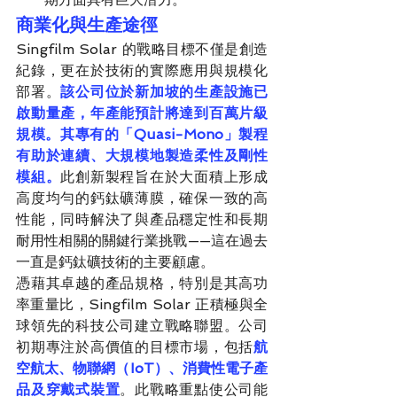
商業化與生產途徑
Singfilm Solar 的戰略目標不僅是創造
紀錄，更在於技術的實際應用與規模化
部署。
該公司位於新加坡的生產設施已
啟動量產，年產能預計將達到百萬片級
規模。其專有的「Quasi-Mono」製程
有助於連續、大規模地製造柔性及剛性
模組。
此創新製程旨在於大面積上形成
高度均勻的鈣鈦礦薄膜，確保一致的高
性能，同時解決了與產品穩定性和長期
耐用性相關的關鍵行業挑戰——這在過去
一直是鈣鈦礦技術的主要顧慮。
憑藉其卓越的產品規格，特別是其高功
率重量比，Singfilm Solar 正積極與全
球領先的科技公司建立戰略聯盟。公司
初期專注於高價值的目標市場，包括
航
空航太、物聯網（IoT）、消費性電子產
品及穿戴式裝置
。此戰略重點使公司能