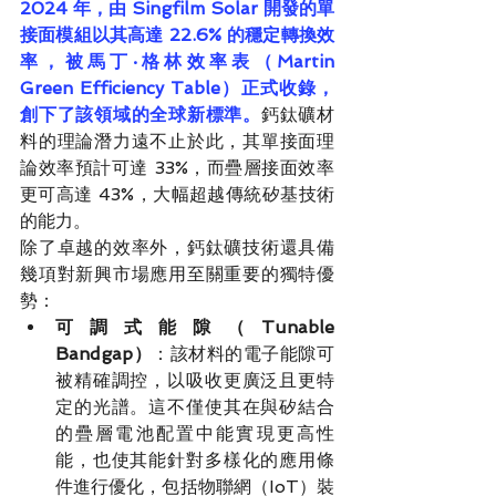
2024 年，由 Singfilm Solar 開發的單
接面模組以其高達 22.6% 的穩定轉換效
率，被馬丁·格林效率表（Martin 
Green Efficiency Table）正式收錄，
創下了該領域的全球新標準。
鈣鈦礦材
料的理論潛力遠不止於此，其單接面理
論效率預計可達 33%，而疊層接面效率
更可高達 43%，大幅超越傳統矽基技術
的能力。
除了卓越的效率外，鈣鈦礦技術還具備
幾項對新興市場應用至關重要的獨特優
勢：
可調式能隙（Tunable 
Bandgap）
：該材料的電子能隙可
被精確調控，以吸收更廣泛且更特
定的光譜。這不僅使其在與矽結合
的疊層電池配置中能實現更高性
能，也使其能針對多樣化的應用條
件進行優化，包括物聯網（IoT）裝