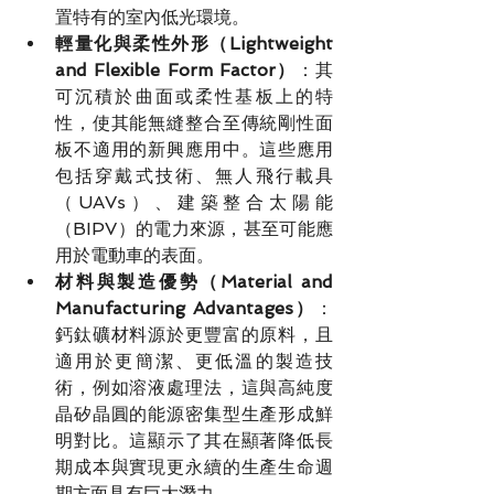
置特有的室內低光環境。
輕量化與柔性外形（Lightweight 
and Flexible Form Factor）
：其
可沉積於曲面或柔性基板上的特
性，使其能無縫整合至傳統剛性面
板不適用的新興應用中。這些應用
包括穿戴式技術、無人飛行載具
（UAVs）、建築整合太陽能
（BIPV）的電力來源，甚至可能應
用於電動車的表面。
材料與製造優勢（Material and 
Manufacturing Advantages）
：
鈣鈦礦材料源於更豐富的原料，且
適用於更簡潔、更低溫的製造技
術，例如溶液處理法，這與高純度
晶矽晶圓的能源密集型生產形成鮮
明對比。這顯示了其在顯著降低長
期成本與實現更永續的生產生命週
期方面具有巨大潛力。