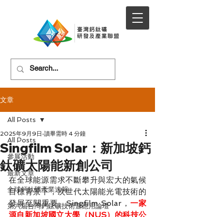
文章
All Posts
2025年9月9日
讀畢需時 4 分鐘
All Posts
Singfilm Solar：新加坡鈣
參展活動
鈦礦太陽能新創公司
最新文章
在全球能源需求不斷攀升與宏大的氣候
全球鈣鈦礦產業速報
目標背景下，次世代太陽能光電技術的
發展至關重要。Singfilm Solar，
一家
第六屆台灣鈣鈦礦技術暨應用論壇
源自新加坡國立大學（NUS）的科技公