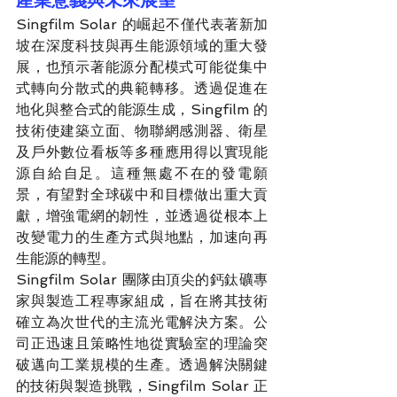
產業意義與未來展望
Singfilm Solar 的崛起不僅代表著新加
坡在深度科技與再生能源領域的重大發
展，也預示著能源分配模式可能從集中
式轉向分散式的典範轉移。透過促進在
地化與整合式的能源生成，Singfilm 的
技術使建築立面、物聯網感測器、衛星
及戶外數位看板等多種應用得以實現能
源自給自足。這種無處不在的發電願
景，有望對全球碳中和目標做出重大貢
獻，增強電網的韌性，並透過從根本上
改變電力的生產方式與地點，加速向再
生能源的轉型。
Singfilm Solar 團隊由頂尖的鈣鈦礦專
家與製造工程專家組成，旨在將其技術
確立為次世代的主流光電解決方案。公
司正迅速且策略性地從實驗室的理論突
破邁向工業規模的生產。透過解決關鍵
的技術與製造挑戰，Singfilm Solar 正