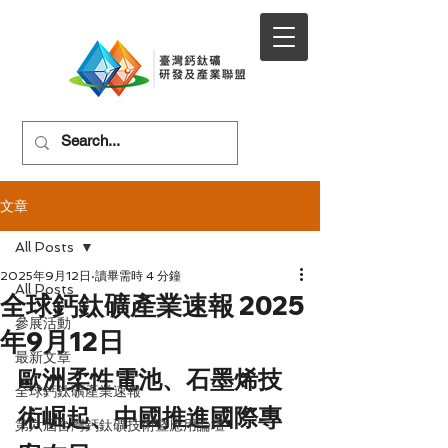
文章
All Posts
2025年9月12日
讀畢需時 4 分鐘
All Posts
全球鈣鈦礦產業速報 2025
參展活動
年9月12日
最新文章
歐洲柔性電池、石墨烯技
全球鈣鈦礦產業速報
術崛起、中國推進國際專
第六屆台灣鈣鈦礦技術暨應用論壇