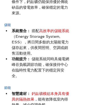
條件下，鈣鈦礦仍能保持優於傳統
矽晶的發電效率，確保穩定的電力
來源。
儲能
系統整合：
 搭配
高效率的儲能系統
（Energy Storage System, 
ESS），將日間多餘的太陽能電力
儲存起來，供夜間照明、空調或銷
售活動使用。
功能提升：
 儲能系統同時具備電網
峰谷負載調節功能，確保接待中心
在臨時性電力配置下的穩定與安
全。
節能
智慧建材：
 鈣鈦礦模組本身具有優
異的隔熱效果
，能有效降低室內得
熱量，減少空調負載。