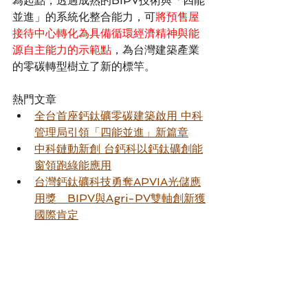
為起點，透過成熟的BIPV技術與「四能
並進」的系統化整合能力，可
將預售屋
接待中心轉化為具備循環經濟精神與能
源自主能力的示範點
，為台灣建築產業
的零碳轉型樹立了新的標竿。
熱門文章
全台首座鈣鈦礦零碳建築啟用 中科
管理局引領「四能並進」新篇章
中科鏈動新創 台鈣科以鈣鈦礦創能
窗領跑綠能應用
台灣鈣鈦礦科技勇奪APVIA光儲應
用獎　BIPV與Agri-PV雙軸創新獲
國際肯定