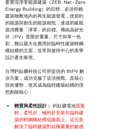
要實現淨零能源建築（ZEB, Net-Zero 
Energy Building）的目標，必須仰賴
建築物敷地內的再生能源發電，使節約
的能源與創生的能源相抵，達成初級能
源消費量「淨零」的目標。傳統晶矽光
伏（PV）受限於重量、尺寸與單一色
彩，難以最大化應用於臨時性建築輕鋼
構結構的立面，並常與接待中心的美學
設計產生衝突。
台灣鈣鈦礦科技公司所提供的 BIPV 解
決方案，成功克服了這項挑戰。其核心
技術優勢，使其成為臨時建築結構的理
想創能核心：
輕質與柔性設計：
 鈣鈦礦電池
質量
輕、柔性好，極利於安裝在臨時建
築的輕鋼構結構或曲面上。這完美
解決了臨時建築對結構重量的敏感