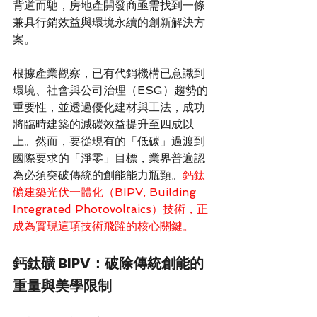
背道而馳，房地產開發商亟需找到一條
兼具行銷效益與環境永續的創新解決方
案。
根據產業觀察，已有代銷機構已意識到
環境、社會與公司治理（ESG）趨勢的
重要性，並透過優化建材與工法，成功
將臨時建築的減碳效益提升至四成以
上。然而，要從現有的「低碳」過渡到
國際要求的「淨零」目標，業界普遍認
為必須突破傳統的創能能力瓶頸。
鈣鈦
礦建築光伏一體化（BIPV, Building 
Integrated Photovoltaics）技術，正
成為實現這項技術飛躍的核心關鍵。
鈣鈦礦 BIPV：破除傳統創能的
重量與美學限制