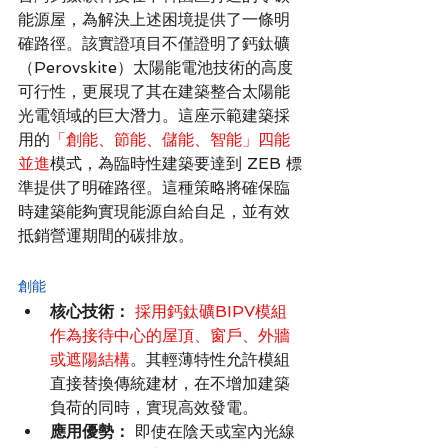
能源屋，為解決上述困境提供了一條明
確路徑。該實證項目不僅證明了鈣鈦礦
（Perovskite）太陽能電池技術的高度
可行性，更展現了其在建築整合太陽能
光電領域的巨大潛力。這座示範建築採
用的
「創能、節能、儲能、智能」四能
並進
模式，為臨時性建築要達到 ZEB 標
準提供了明確路徑。這種策略將確保臨
時建築能夠實現能源自給自足，並有效
抵銷營運期間的碳排放。
創能
核心技術：
採用鈣鈦礦BIPV模組
作為接待中心的屋頂、窗戶、外牆
或遮陽結構
。其輕薄特性允許模組
直接替換傳統建材，在不增加建築
負荷的同時，實現高效發電。
應用優勢：
 即使在陰天或室內光線