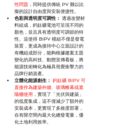
性問題
，同時提供傳統 PV 難以比
擬的設計自由度與安裝便捷性。
色彩與透明度可調性：
 透過改變材
料組成，鈣鈦礦電池可呈現不同的
顏色，並且具有透明度可調節的特
性。這使得 BIPV 模組不僅是發電
裝置，更成為接待中心立面設計的
有機組成部分，能夠根據建案主題
變化的高科技、動態宣傳看板，將
能源技術轉化為極具視覺衝擊力的
品牌行銷資產。
立體化能源創生：
 鈣鈦礦 BIPV 可
直接作為建築外牆、玻璃帷幕或遮
陽棚使用
，實現了「光伏與建築」
的低度集成，這不僅減少了額外的
安裝成本，更實現了多維度部署，
在有限空間內最大化總發電量，優
化土地利用效率。