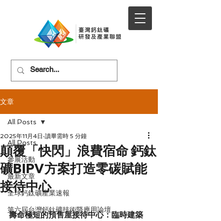
文章
All Posts
2025年11月4日
讀畢需時 5 分鐘
All Posts
顛覆「快閃」浪費宿命 鈣鈦
參展活動
礦BIPV方案打造零碳賦能
最新文章
接待中心
全球鈣鈦礦產業速報
第六屆台灣鈣鈦礦技術暨應用論壇
壽命極短的預售屋接待中心：臨時建築