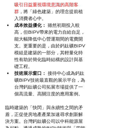
吸引日益重視環境意識的高階客
群
，將「綠色建築」的理念提前植
入消費者心中。
成本效益優化：
 雖然初期投入較
高，但BIPV帶來的電力自給自足，
能大幅降低中心營運期間的電費開
支。更重要的是，由於鈣鈦礦BIPV
模組是建築的一部分，其輕量化特
性有助於簡化臨時結構的設計與基
礎工程。
技術展示窗口：
 接待中心成為鈣鈦
礦BIPV技術最直觀的展示平台，為
台灣鈣鈦礦公司拓展市場提供了一
個高流量、高關注度的應用案例。
臨時建築的「快閃」與永續性之間的矛
盾，正促使房地產產業加速尋求創新解
決方案。台灣鈣鈦礦公司以中科能源屋