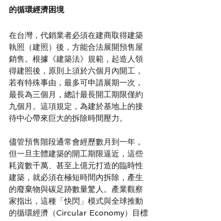
的循環經濟困境
在台灣，代銷業者必須在建商取得建築
執照（建照）後，方能合法展開預售屋
銷售。根據《建築法》規範，起造人領
得建照後，原則上須於六個月內開工，
若有特殊事由，最多可申請展期一次，
最長為三個月，總計最長開工期限僅約
九個月。這項規定，為建於基地上的接
待中心帶來巨大的拆除時間壓力。
儘管預售階段通常會經歷數月到一年，
但一旦主體建築的開工期限逼近，這些
耗資數千萬、甚至上億元打造的臨時性
建築，就必須在極短時間內拆除，產生
的廢棄物與碳足跡數量驚人。產業觀察
家指出，這種「快閃」模式與全球推動
的循環經濟（Circular Economy）目標