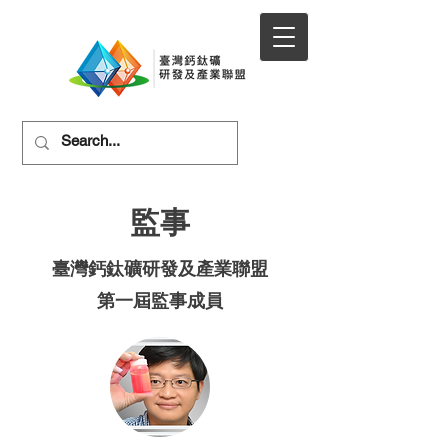
監事
臺灣鈣鈦礦研發及產業聯盟
第一屆監事成員