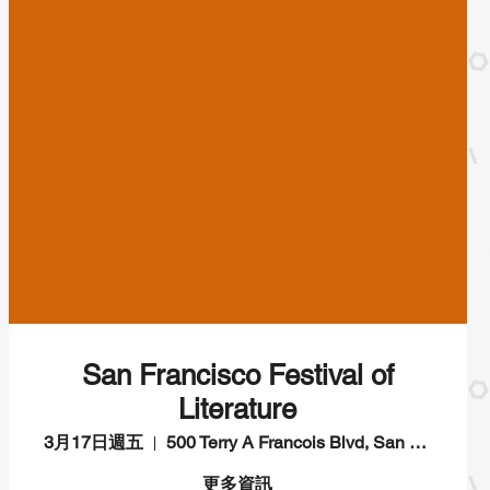
San Francisco Festival of
Literature
3月17日週五
500 Terry A Francois Blvd, San Francisco, CA 94158, USA
更多資訊