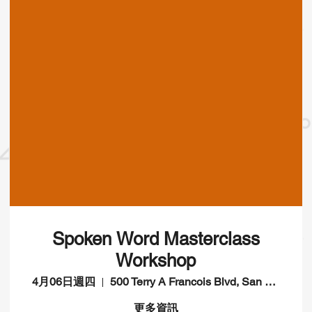
Spoken Word Masterclass
Workshop
4月06日週四
500 Terry A Francois Blvd, San Francisco, CA 94158, USA
更多資訊