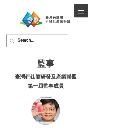
監事
臺灣鈣鈦礦研發及產業聯盟
第一屆監事成員