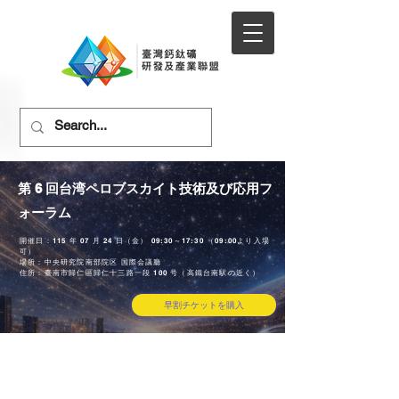
第 6 回台湾ペロブスカイト技術及び応用フ
ォーラム
開催日：115 年 07 月 24 日（金） 09:30～17:30 （09:00より入場
可）
場所：中央研究院南部院区 国際会議廳
住所：臺南市歸仁區歸仁十三路一段 100 号（高鐵台南駅の近く）
早割チケットを購入