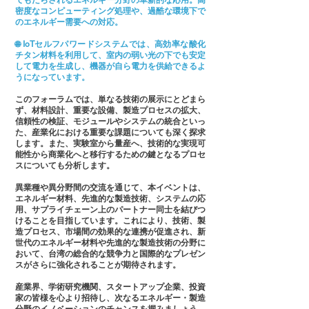
てもたらされるエネルギー分野の革新的な応用。高
密度なコンピューティング処理や、過酷な環境下で
のエネルギー需要への対応。
🌐 IoTセルフパワードシステムでは、高効率な酸化
チタン材料を利用して、室内の弱い光の下でも安定
して電力を生成し、機器が自ら電力を供給できるよ
うになっています。
このフォーラムでは、単なる技術の展示にとどまら
ず、材料設計、重要な設備、製造プロセスの拡大、
信頼性の検証、モジュールやシステムの統合といっ
た、産業化における重要な課題についても深く探求
します。また、実験室から量産へ、技術的な実現可
能性から商業化へと移行するための鍵となるプロセ
スについても分析します。
異業種や異分野間の交流を通じて、本イベントは、
エネルギー材料、先進的な製造技術、システムの応
用、サプライチェーン上のパートナー同士を結びつ
けることを目指しています。これにより、技術、製
造プロセス、市場間の効果的な連携が促進され、新
世代のエネルギー材料や先進的な製造技術の分野に
おいて、台湾の総合的な競争力と国際的なプレゼン
スがさらに強化されることが期待されます。
産業界、学術研究機関、スタートアップ企業、投資
家の皆様を心より招待し、次なるエネルギー・製造