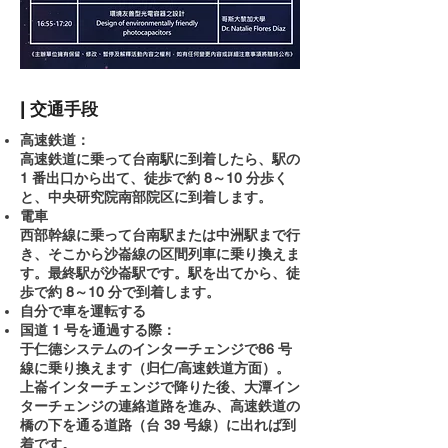
| 交通手段
高速鉄道：
高速鉄道に乗って台南駅に到着したら、駅の
1 番出口から出て、徒歩で約 8～10 分歩く
と、中央研究院南部院区に到着します。
電車
西部幹線に乗って台南駅または中洲駅まで行
き、そこから沙崙線の区間列車に乗り換えま
す。最終駅が沙崙駅です。駅を出てから、徒
歩で約 8～10 分で到着します。
自分で車を運転する
国道 1 号を通過する際：
于仁德システムのインターチェンジで86 号
線に乗り換えます（归仁/高速鉄道方面）。
上崙インターチェンジで降りた後、大潭イン
ターチェンジの連絡道路を進み、高速鉄道の
橋の下を通る道路（台 39 号線）に出れば到
着です。