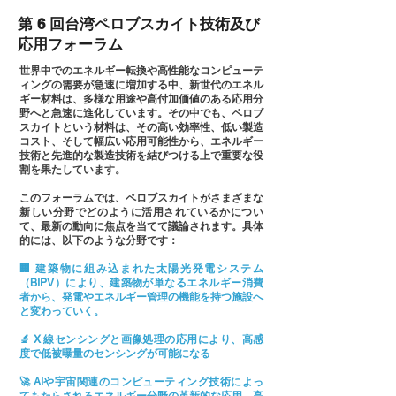
第 6 回台湾ペロブスカイト技術及び
応用フォーラム
世界中でのエネルギー転換や高性能なコンピューテ
ィングの需要が急速に増加する中、新世代のエネル
ギー材料は、多様な用途や高付加価値のある応用分
野へと急速に進化しています。その中でも、ペロブ
スカイトという材料は、その高い効率性、低い製造
コスト、そして幅広い応用可能性から、エネルギー
技術と先進的な製造技術を結びつける上で重要な役
割を果たしています。
このフォーラムでは、ペロブスカイトがさまざまな
新しい分野でどのように活用されているかについ
て、最新の動向に焦点を当てて議論されます。具体
的には、以下のような分野です：
🏢 建築物に組み込まれた太陽光発電システム
（BIPV）により、建築物が単なるエネルギー消費
者から、発電やエネルギー管理の機能を持つ施設へ
と変わっていく。
🔬 X 線センシングと画像処理の応用により、高感
度で低被曝量のセンシングが可能になる
🚀 AIや宇宙関連のコンピューティング技術によっ