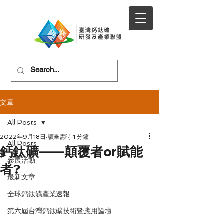
文章
All Posts
2022年9月18日
讀畢需時 1 分鐘
All Posts
鈣鈦礦——顛覆者or賦能
參展活動
者?
最新文章
全球鈣鈦礦產業速報
第六屆台灣鈣鈦礦技術暨應用論壇