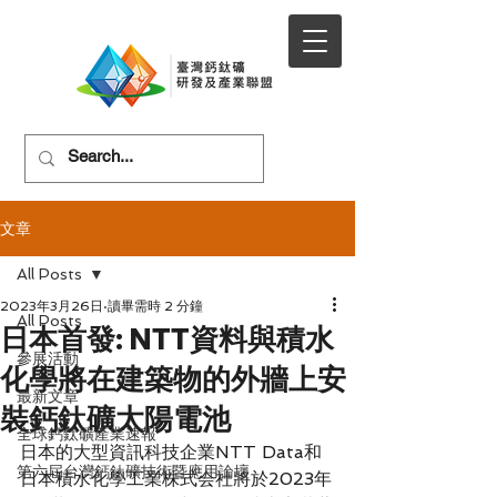
文章
All Posts
2023年3月26日
讀畢需時 2 分鐘
All Posts
日本首發: NTT資料與積水
參展活動
化學將在建築物的外牆上安
最新文章
裝鈣鈦礦太陽電池
全球鈣鈦礦產業速報
日本的大型資訊科技企業NTT Data和
第六屆台灣鈣鈦礦技術暨應用論壇
日本積水化學工業株式会社將於2023年