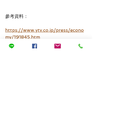
參考資料：
https://www.ytv.co.jp/press/econo
my/191845.htm
https://news.livedoor.com/artic
le/detail/23994015
查看全部
最新文章