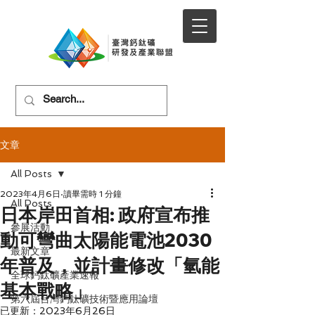
文章
All Posts
2023年4月6日
讀畢需時 1 分鐘
All Posts
日本岸田首相: 政府宣布推
參展活動
動可彎曲太陽能電池2030
最新文章
年普及，並計畫修改「氫能
全球鈣鈦礦產業速報
基本戰略」
第六屆台灣鈣鈦礦技術暨應用論壇
已更新：
2023年6月26日