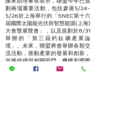
陳來助理事長表示，聯盟今年已規
劃兩場重要活動，包括參展5/24-
5/26於上海舉行的「SNEC第十六
屆國際太陽能光伏與智慧能源(上海)
大會暨展覽會」，以及規劃於8/31
舉辦的「第三屆鈣鈦礦產業論
壇」。未來，聯盟將會舉辦各類交
流活動，推動產業的發展和創新，
並將持續與相關部門、機構和國際
組織合作，共同開發鈣鈦礦產業的
前景，為臺灣鈣鈦礦產業的可持續
發展注入新的動力。此次聯盟成立
也引起了業界的高度關注，各大企
業、研究單位和專家學者紛紛表達
了對該聯盟的期待和支持。聯盟成
員將通過共同努力，進一步探索鈣
鈦礦的應用價值和技術創新，為產
業帶來更多的機遇和突破。