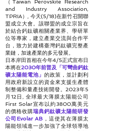
（Taiwan Perovskite Research 
and Industry Association, 
TPRIA）, 今天(5/18)在新竹召開聯
盟成立大會。該聯盟的成立宗旨在
於結合鈣鈦礦相關產業界、學研單
位等專家，建立產業交流與合作平
台，致力於建構臺灣鈣鈦礦完整產
業鏈，加速產業的多元發展。
日本岸田首相在今年4/5正式宣布日
本將在
2030年前普及「可彎曲鈣鈦
礦太陽能電池」
的政策，並計劃利
用政府新設立的資金來支援生產體
制整備和量產技術開發。2023年5
月12日, 全球最大薄膜太陽能公司
First Solar宣布以約3800萬美元
的價格收購
瑞典鈣鈦礦太陽能研發
公司Evolar AB
，這使其在薄膜太
陽能領域進一步加強了全球領導地