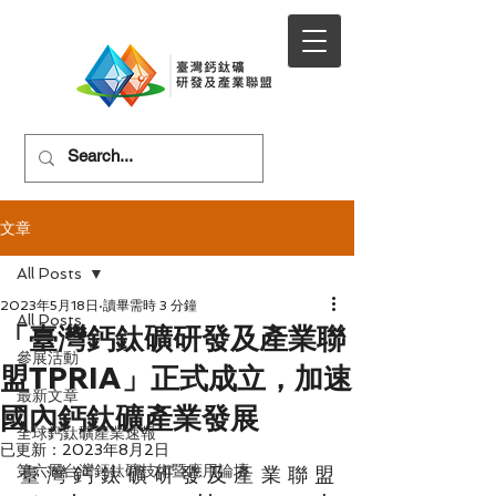
文章
All Posts
2023年5月18日
讀畢需時 3 分鐘
All Posts
「臺灣鈣鈦礦研發及產業聯
參展活動
盟TPRIA」正式成立，加速
最新文章
國內鈣鈦礦產業發展
全球鈣鈦礦產業速報
已更新：
2023年8月2日
第六屆台灣鈣鈦礦技術暨應用論壇
臺灣鈣鈦礦研發及產業聯盟