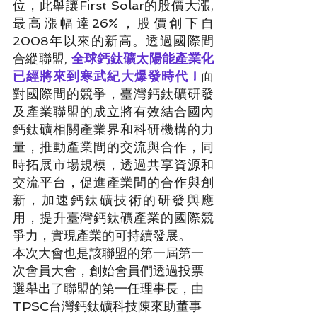
位，此舉讓First Solar的股價大漲, 
最高漲幅達26%，股價創下自
2008年以來的新高。透過國際間
合縱聯盟, 
全球鈣鈦礦太陽能產業化
已經將來到寒武紀大爆發時代 !
 面
對國際間的競爭，臺灣鈣鈦礦研發
及產業聯盟的成立將有效結合國內
鈣鈦礦相關產業界和科研機構的力
量，推動產業間的交流與合作，同
時拓展市場規模，透過共享資源和
交流平台，促進產業間的合作與創
新，加速鈣鈦礦技術的研發與應
用，提升臺灣鈣鈦礦產業的國際競
爭力，實現產業的可持續發展。
本次大會也是該聯盟的第一屆第一
次會員大會，創始會員們透過投票
選舉出了聯盟的第一任理事長，由
TPSC台灣鈣鈦礦科技陳來助董事