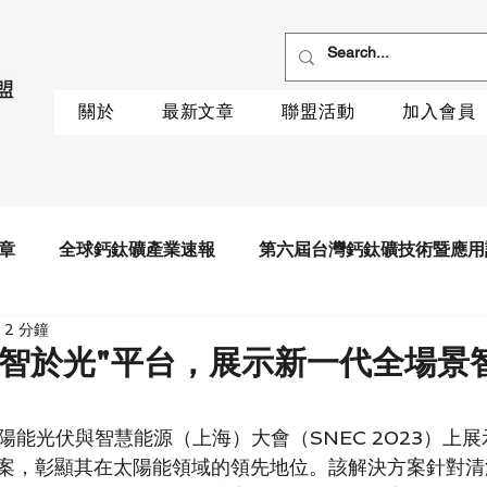
關於
最新文章
聯盟活動
加入會員
章
全球鈣鈦礦產業速報
第六屆台灣鈣鈦礦技術暨應用
 2 分鐘
融智於光"平台，展示新一代全場景
陽能光伏與智慧能源（上海）大會（SNEC 2023）上
案，彰顯其在太陽能領域的領先地位。該解決方案針對清