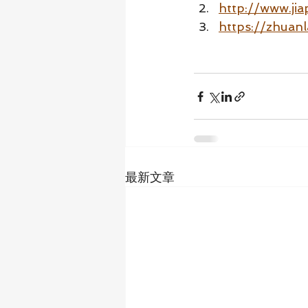
http://www.ji
https://zhuan
最新文章