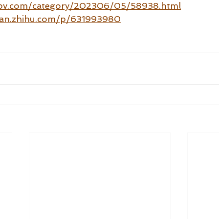
apv.com/category/202306/05/58938.html
lan.zhihu.com/p/631993980