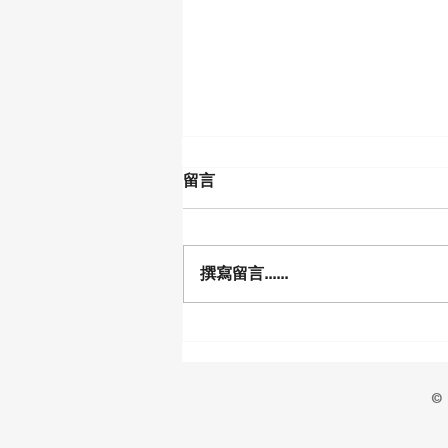
留言
撰寫留言......
從科研突破走向亞洲產業生態
系｜第六屆台灣鈣鈦礦技術暨
應用論壇全紀錄
© 