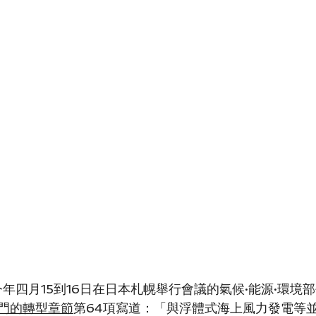
年四月15到16日在日本札幌舉行會議的氣候·能源·環境
門的轉型章節
第64項寫道：「與浮體式海上風力發電等