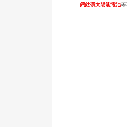
鈣鈦礦太陽能電池
等