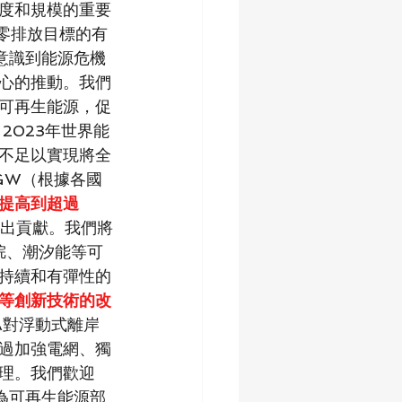
度和規模的重要
零排放目標的有
意識到能源危機
心的推動。我們
可再生能源，促
2023年世界能
不足以實現將全
0GW（根據各國
提高到超過
作出貢獻。我們將
烷、潮汐能等可
持續和有彈性的
等創新技術的改
A對浮動式離岸
過加強電網、獨
理。我們歡迎
為可再生能源部