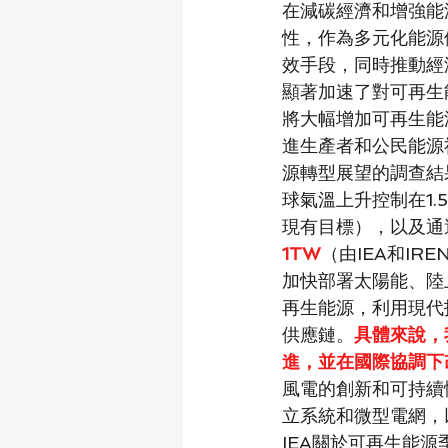
在減碳經濟和增強能
性，作為多元化能源
效手段，同時推動經
顯著加速了對可再生
將大幅增加可再生能
進生產者和公民能源
源轉型展望的調查結
球氣溫上升控制在1.
現有目標），以及通
1TW
（由IEA和I
加快部署太陽能、陸
再生能源，利用現代
供應鏈。
具體來說，
進，並在國際協調下
風電的創新和可持續
立系統和微型電網，
IEA關於可再生能