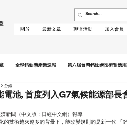
關於
最新文章
聯盟活動
加入會員
章
全球鈣鈦礦產業速報
第六屆台灣鈣鈦礦技術暨應用
2 分鐘
電池, 首度列入G7氣候能源部長
經濟新聞（中文版：日經中文網）報導:
化的技術越來越多的背景下，能改變規則的是新一代 「