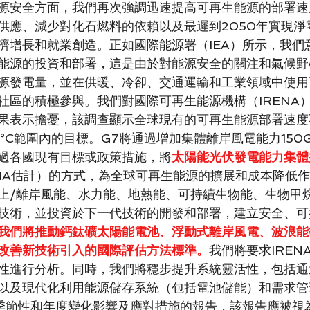
源安全方面，我們再次強調迅速提高可再生能源的部署速
供應、減少對化石燃料的依賴以及最遲到2050年實現淨
濟增長和就業創造。正如國際能源署（IEA）所示，我們
能源的投資和部署，這是由於對能源安全的關注和氣候野
源發電量，並在供暖、冷卻、交通運輸和工業領域中使用
社區的積極參與。我們對國際可再生能源機構（IRENA）
果表示擔憂，該調查顯示全球現有的可再生能源部署速度
5°C範圍內的目標。G7將通過增加集體離岸風電能力15
過各國現有目標或政策措施，將
太陽能光伏發電能力集體
RENA估計）的方式，為全球可再生能源的擴展和成本降低
上/離岸風能、水力能、地熱能、可持續生物能、生物甲
技術，並投資於下一代技術的開發和部署，建立安全、可
我們將推動鈣鈦礦太陽能電池、浮動式離岸風電、波浪能
改善新技術引入的國際評估方法標準。
我們將要求IREN
性進行分析。同時，我們將穩步提升系統靈活性，包括通
以及現代化利用能源儲存系統（包括電池儲能）和需求管
源季節性和年度變化影響及應對措施的報告，該報告應被視