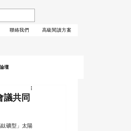
聯絡我們
高級閱讀方案
論壇
會議共同
鈣鈦礦型」太陽