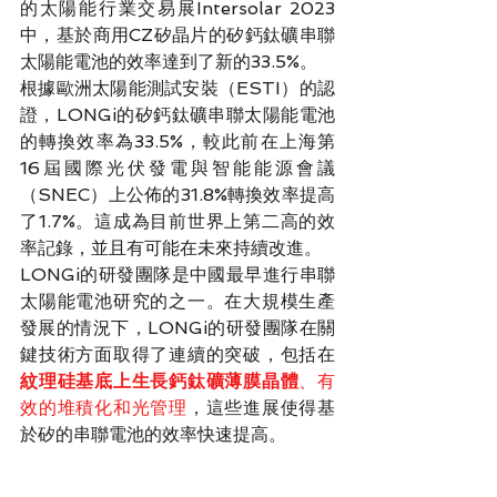
的太陽能行業交易展Intersolar 2023
中，基於商用CZ矽晶片的矽鈣鈦礦串聯
太陽能電池的效率達到了新的33.5%。
根據歐洲太陽能測試安裝（ESTI）的認
證，LONGi的矽鈣鈦礦串聯太陽能電池
的轉換效率為33.5%，較此前在上海第
16屆國際光伏發電與智能能源會議
（SNEC）上公佈的31.8%轉換效率提高
了1.7%。這成為目前世界上第二高的效
率記錄，並且有可能在未來持續改進。
LONGi的研發團隊是中國最早進行串聯
太陽能電池研究的之一。在大規模生產
發展的情況下，LONGi的研發團隊在關
鍵技術方面取得了連續的突破，包括在
紋理硅基底上生長鈣鈦礦薄膜晶體
、有
效的堆積化和光管理
，這些進展使得基
於矽的串聯電池的效率快速提高。