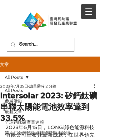
文章
All Posts
2023年7月25日
讀畢需時 2 分鐘
All Posts
Intersolar 2023: 矽鈣鈦礦
參展活動
串聯太陽能電池效率達到
最新文章
33.5%
全球鈣鈦礦產業速報
2023年6月15日，LONGi綠色能源科技
第六屆台灣鈣鈦礦技術暨應用論壇
有限公司宣布其最新成就：在世界領先