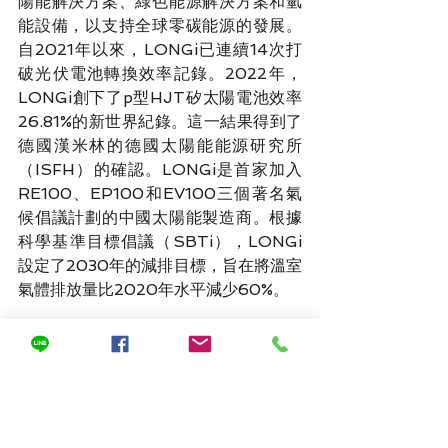
陽能解決方案、綠色能源解決方案和氫
能設備，以支持全球零碳能源的發展。
自2021年以來，LONGi已連續14次打
破光伏電池轉換效率記錄。2022年，
LONGi創下了p型HJT矽太陽電池效率
26.81%的新世界紀錄。這一結果得到了
德國漢米林的德國太陽能能源研究所
（ISFH）的確認。LONGi是首家加入
RE100、EP100和EV100三個著名氣
候倡議計劃的中國太陽能製造商。根據
科學基準目標倡議（SBTi），LONGi
設定了2030年的減排目標，旨在將溫室
氣體排放量比2020年水平減少60%。
參考文獻
https://www.longi.com/en/distribut
orbriefing/longi-reached-new-
record/