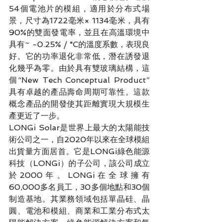
54個電池片的模組，適用於分布式場
景，尺寸為1722毫米× 1134毫米，具有
90%的雙面發電率，並且在高溫環境中
具有~ -0.25% / °C的溫度系數，表現良
好。它的功率退化非常低，潛在誘發退
化幾乎為零。由於具有雙玻璃結構，這
個“New Tech Conceptual Product”
具有卓越的產品壽命周期可靠性。這款
概念產品的開發使其距離實現大規模生
產更近了一步。
LONGi Solar是世界上最大的太陽能技
術公司之一，自2020年以來在全球模組
出貨量方面居首。它是LONGi綠色能源
科技（LONGi）的子公司，該公司成立
於2000年。LONGi在全球擁有
60,000多名員工，30多個地點和30個
制造基地。其業務領域包括單晶硅、晶
圓、電池和模組、商業和工業分布式太