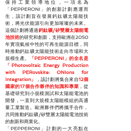
保持工業領導地位，一項名為
「PEPPERONI」的創新計劃應運而
生，該計劃旨在發展鈣鈦礦太陽能技
術，將光伏能源引向更加璀璨的未來。
這個計劃將通過
鈣鈦礦/矽雙層太陽能電
池技術
的研究和創新，支持歐洲在2050
年實現氣候中性的可再生能源目標，同
時推動鈣鈦礦太陽能技術走向市場和大
規模生產。
「PEPPERONI」的全名是
「Photovoltaic Energy Production 
with PERovskite: ONIons for 
Integration」
，該計劃將集合來自
12個
國家的17個合作夥伴的知識和專業
，從
基礎研究到小規模測試和太陽能電池的
開發，一直到大規模太陽能模組的高通
量工業製造。歐洲夥伴們將攜手合作，
共同推動鈣鈦礦/矽雙層太陽能電池技術
的創新和商業化。
「PEPPERONI」計劃的一大亮點在