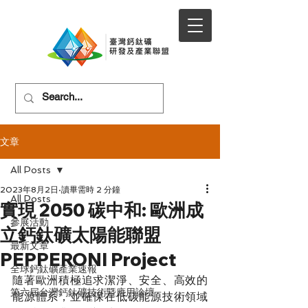
文章
All Posts
2023年8月2日
讀畢需時 2 分鐘
All Posts
實現 2050 碳中和: 歐洲成
參展活動
立鈣鈦礦太陽能聯盟
最新文章
PEPPERONI Project
全球鈣鈦礦產業速報
隨著歐洲積極追求潔淨、安全、高效的
第六屆台灣鈣鈦礦技術暨應用論壇
能源體系，並確保在低碳能源技術領域