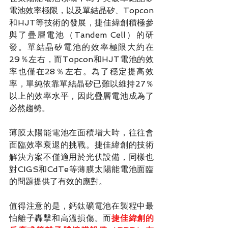
電池效率極限，以及單結晶矽、Topcon
和HJT等技術的發展，捷佳緯創積極參
與了疊層電池（Tandem Cell）的研
發。單結晶矽電池的效率極限大約在
29％左右，而Topcon和HJT電池的效
率也僅在28％左右。為了穩定提高效
率，單純依靠單結晶矽已難以維持27％
以上的效率水平，因此疊層電池成為了
必然趨勢。
薄膜太陽能電池在面積增大時，往往會
面臨效率衰退的挑戰。捷佳緯創的技術
解決方案不僅適用於光伏設備，同樣也
對CIGS和CdTe等薄膜太陽能電池面臨
的問題提供了有效的應對。
值得注意的是，鈣鈦礦電池在製程中最
怕離子轟擊和高溫損傷。而
捷佳緯創的