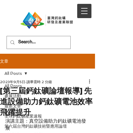
文章
All Posts
2023年9月5日
讀畢需時 2 分鐘
All Posts
[第三屆鈣鈦礦論壇報導] 先
參展活動
進設備助力鈣鈦礦電池效率
最新文章
飛躍提升
全球鈣鈦礦產業速報
演講主題：真空設備助力鈣鈦礦電池發
第六屆台灣鈣鈦礦技術暨應用論壇
展 