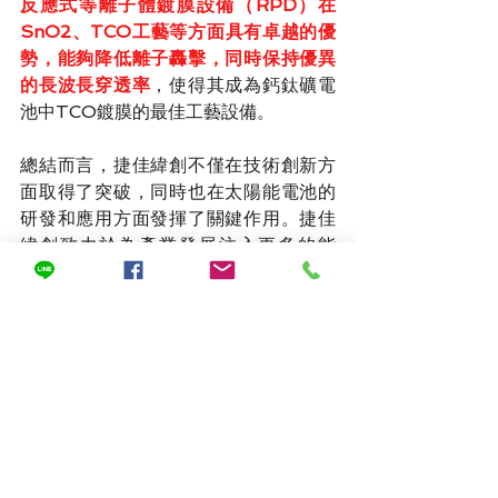
反應式等離子體鍍膜設備（RPD）在
SnO2、TCO工藝等方面具有卓越的優
勢，能夠降低離子轟擊，同時保持優異
的長波長穿透率
，使得其成為鈣鈦礦電
池中TCO鍍膜的最佳工藝設備。
總結而言，捷佳緯創不僅在技術創新方
面取得了突破，同時也在太陽能電池的
研發和應用方面發揮了關鍵作用。捷佳
緯創致力於為產業發展注入更多的能
量，助力鈣鈦礦電池等新興技術實現效
率的飛躍提升，為可持續能源的未來做
出貢獻。