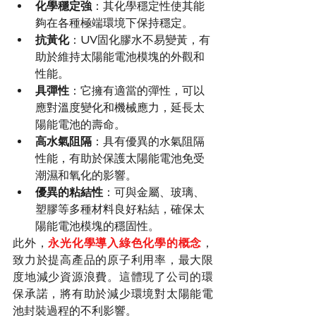
化學穩定強
：其化學穩定性使其能
夠在各種極端環境下保持穩定。
抗黃化
：UV固化膠水不易變黃，有
助於維持太陽能電池模塊的外觀和
性能。
具彈性
：它擁有適當的彈性，可以
應對溫度變化和機械應力，延長太
陽能電池的壽命。
高水氣阻隔
：具有優異的水氣阻隔
性能，有助於保護太陽能電池免受
潮濕和氧化的影響。
優異的粘結性
：可與金屬、玻璃、
塑膠等多種材料良好粘結，確保太
陽能電池模塊的穩固性。
此外，
永光化學導入綠色化學的概念
，
致力於提高產品的原子利用率，最大限
度地減少資源浪費。這體現了公司的環
保承諾，將有助於減少環境對太陽能電
池封裝過程的不利影響。