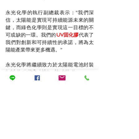
永光化學的執行副總裁表示：“我們深
信，太陽能是實現可持續能源未來的關
鍵，而綠色化學則是實現這一目標的不
可或缺的一環。我們的
UV固化膠
代表了
我們對創新和可持續性的承諾，將為太
陽能產業帶來更多機遇。”
永光化學將繼續致力於太陽能電池封裝
領域的研發和創新，持續推動“Better 
Chemistry·Better Life”（更用心的化
學·更美好生活）的品牌承諾，為可再生
能源和環境保護事業做出貢獻。