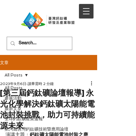
文章
All Posts
2023年9月6日
讀畢需時 2 分鐘
All Posts
[第三屆鈣鈦礦論壇報導] 永
參展活動
光化學解決鈣鈦礦太陽能電
最新文章
池封裝挑戰，助力可持續能
全球鈣鈦礦產業速報
源未來
第六屆台灣鈣鈦礦技術暨應用論壇
演講主題：
鈣鈦礦太陽能電池封裝之應