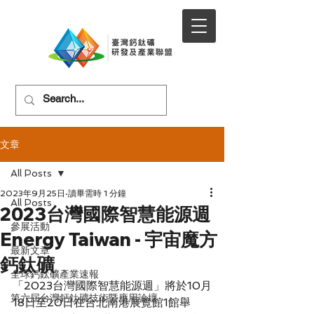
文章
All Posts
2023年9月25日
讀畢需時 1 分鐘
All Posts
2023台灣國際智慧能源週
參展活動
Energy Taiwan - 宇宙魔方
最新文章
鈣鈦礦
全球鈣鈦礦產業速報
「2023台灣國際智慧能源週」將於10月
第六屆台灣鈣鈦礦技術暨應用論壇
18日至20日在台北南港展覽館1館舉