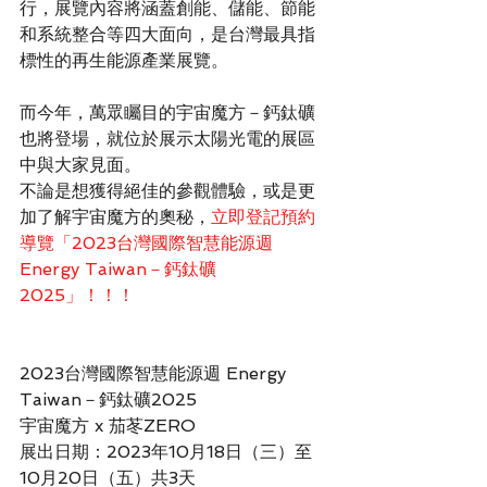
行，展覽內容將涵蓋創能、儲能、節能
和系統整合等四大面向，是台灣最具指
標性的再生能源產業展覽。
而今年，萬眾矚目的宇宙魔方－鈣鈦礦
也將登場，就位於展示太陽光電的展區
中與大家見面。
不論是想獲得絕佳的參觀體驗，或是更
加了解宇宙魔方的奧秘，
立即登記預約
導覽「2023台灣國際智慧能源週 
Energy Taiwan－鈣鈦礦
2025」！！！
2023台灣國際智慧能源週 Energy 
Taiwan－鈣鈦礦2025 
宇宙魔方 x 茄苳ZERO
展出日期：2023年10月18日（三）至
10月20日（五）共3天