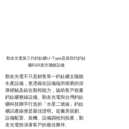
勤友光電第三代鈣鈦礦U-Type及第四代鈣鈦
礦R2R真空濺鍍設備
勤友光電不只是銷售單一鈣鈦礦太陽能
生產設備，更憑藉在設備端所積累的深
厚經驗及綜合製程能力，協助客戶規畫
鈣鈦礦整線設備。勤友光電與台灣鈣鈦
礦科技聯手打造的「水星二號線」鈣鈦
礦試產線便是最佳證明。從廠房規劃、
設備配置、裝機、設備調校到投產，勤
友光電扮演著客戶的最佳夥伴。