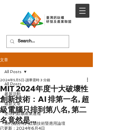
文章
All Posts
2024年5月5日
讀畢需時 3 分鐘
All Posts
MIT 2024年度十大破壞性
參展活動
創新技術：AI 排第一名, 超
最新文章
級電腦只排到第八名, 第二
全球鈣鈦礦產業速報
名竟然是...
第六屆台灣鈣鈦礦技術暨應用論壇
已更新：
2024年6月4日