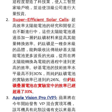
迎程度塑造了科技業，使人工智慧
家喻戶曉，並迫使頂級公司進行大
量投資。
S
uper-Efficient Solar Cells
: 
超
高效率太陽能電池的研究和開發正
在不斷進行中，這些太陽能電池通
過添加一層
鈣鈦礦材料
來提高其能
量轉換效率。
鈣鈦礦是一種奈米級
的晶體，能夠吸收比傳統矽基太陽
能電池更多波長的光線
，從而在將
太陽能轉換為電能的過程中達到更
高的效率。矽基電池的技術效率水
平最高不到30%，而純鈣鈦礦電池
的實驗效率已達到約26%。但
鈣鈦
礦疊層電池在實驗室中的效率已經
超過了33%
。
Apple Vision Pro (VP):
蘋果將在
今年開始發售 VP 混合實境耳機，
該耳機具有此類設備有史以來最高