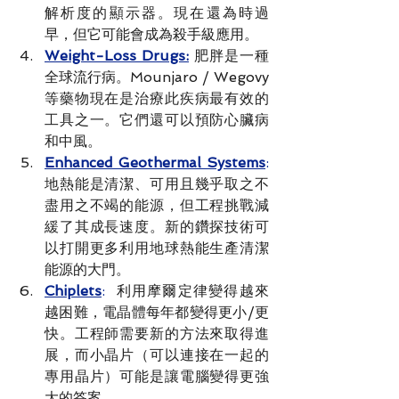
解析度的顯示器。現在還為時過
早，但它可能會成為殺手級應用。
Weight-Loss Drugs:
 肥胖是一種
全球流行病。Mounjaro / Wegovy
等藥物現在是治療此疾病最有效的
工具之一。它們還可以預防心臟病
和中風。
Enhanced Geothermal Systems
:
地熱能是清潔、可用且幾乎取之不
盡用之不竭的能源，但工程挑戰減
緩了其成長速度。新的鑽探技術可
以打開更多利用地球熱能生產清潔
能源的大門。
Chiplets
:
  利用摩爾定律變得越來
越困難，電晶體每年都變得更小/更
快。工程師需要新的方法來取得進
展，而小晶片（可以連接在一起的
專用晶片）可能是讓電腦變得更強
大的答案。