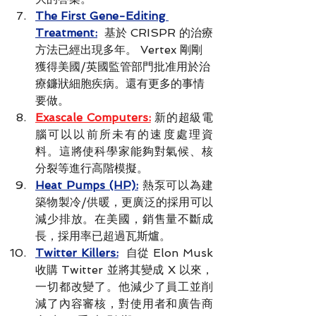
The First Gene-Editing 
Treatment:
  基於 CRISPR 的治療
方法已經出現多年。 Vertex 剛剛
獲得美國/英國監管部門批准用於治
療鐮狀細胞疾病。還有更多的事情
要做。
Exascale Computers:
 新的超級電
腦可以以前所未有的速度處理資
料。這將使科學家能夠對氣候、核
分裂等進行高階模擬。
Heat Pumps (HP):
熱泵可以為建
築物製冷/供暖，更廣泛的採用可以
減少排放。在美國，銷售量不斷成
長，採用率已超過瓦斯爐。
Twitter Killers:
 自從 Elon Musk 
收購 Twitter 並將其變成 X 以來，
一切都改變了。他減少了員工並削
減了內容審核，對使用者和廣告商