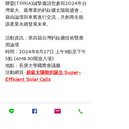
聯盟(TPRIA)誠摯邀請您參與2024年台
灣最大、最專業的鈣鈦礦太陽能盛會，
藉由論壇與來賓進行交流，共創再生能
源產業永續發展未來。
活動資訊：第四屆台灣鈣鈦礦技術暨應
用論壇
時間：2024年8月27日 上午9點至下午
5點 (AM8:30開放入場)
地點：長庚大學國際會議廳
活動網頁:
超級太陽能的誕生,Super-
Efficient Solar Cells
參考資料：
麻省理工學院技術評論：2024 年 
10 項突破性技術
10 Breakthrough Technologies 