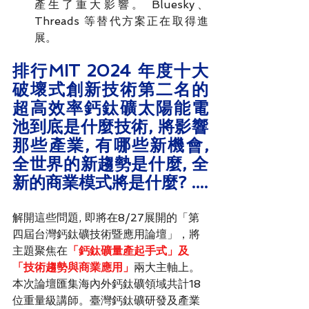
產生了重大影響。 Bluesky、
Threads 等替代方案正在取得進
展。
排行MIT 2024 年度十大
破壞式創新技術第二名的
超高效率鈣鈦礦太陽能電
池到底是什麼技術, 將影響
那些產業, 有哪些新機會, 
全世界的新趨勢是什麼, 全
新的商業模式將是什麼? ....
解開這些問題, 
即將在8/27展開的「第
四屆台灣鈣鈦礦技術暨應用論壇」，將
主題聚焦在
「鈣鈦礦量產起手式」及
「技術趨勢與商業應用」
兩大主軸上。
本次論壇匯集海內外鈣鈦礦領域共計18
位重量級講師。臺灣鈣鈦礦研發及產業