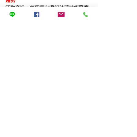
趨勢
活動資訊：第四屆台灣鈣鈦礦技術暨應
用論壇
時間：2024年8月27日 上午9點至下午
5點 (AM8:30開放入場)
地點：長庚大學國際會議廳
論壇活動網頁：
https://tenlife.pse.is/64f95h
活動網頁: 
https://reurl.cc/KeYk0p