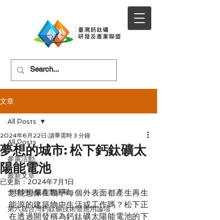
文章
All Posts
2024年6月22日
讀畢需時 3 分鐘
All Posts
夢想的城市: 松下鈣鈦礦太
參展活動
陽能電池
最新文章
已更新：
2024年7月1日
全球鈣鈦礦產業速報
您能想像在幾乎每個外表面都產生再生
能源的建築物中生活或工作嗎？松下正
第六屆台灣鈣鈦礦技術暨應用論壇
在透過開發稱為鈣鈦礦太陽能電池的下