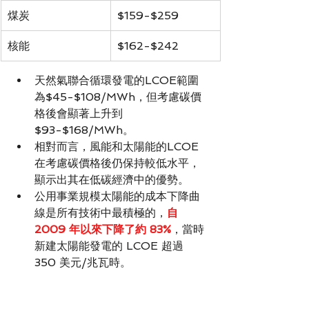
煤炭
$159-$259
核能
$162-$242
天然氣聯合循環發電的LCOE範圍
為$45-$108/MWh，但考慮碳價
格後會顯著上升到
$93-$168/MWh。
相對而言，風能和太陽能的LCOE
在考慮碳價格後仍保持較低水平，
顯示出其在低碳經濟中的優勢。
公用事業規模太陽能的成本下降曲
線是所有技術中最積極的，
自 
2009 年以來下降了約 83%
，當時
新建太陽能發電的 LCOE 超過 
350 美元/兆瓦時。