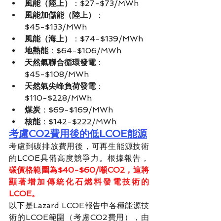
風能（陸上）
：$27-$73/MWh
風能加儲能（陸上）
：
$45-$133/MWh
風能（海上）
：$74-$139/MWh
地熱能
：$64-$106/MWh
天然氣聯合循環發電
：
$45-$108/MWh
天然氣尖峰負荷發電
：
$110-$228/MWh
煤炭
：$69-$169/MWh
核能
：$142-$222/MWh
考慮CO2費用後的低LCOE能源
考慮到碳排放費用後，可再生能源技術
的LCOE具備高度競爭力。根據報告，
碳價格範圍為$40-$60/噸CO2，這將
顯著增加傳統化石燃料發電技術的
LCOE。
以下是Lazard LCOE報告中各種能源技
術的LCOE範圍（考慮CO2費用），由