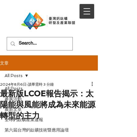
文章
All Posts
2024年8月6日
讀畢需時 3 分鐘
All Posts
最新版LCOE報告揭示：太
參展活動
陽能與風能將成為未來能源
最新文章
轉型的主力
全球鈣鈦礦產業速報
第六屆台灣鈣鈦礦技術暨應用論壇