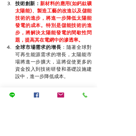
技術創新
：
新材料的應用(如鈣鈦礦
太陽能)、製造工藝的改進以及儲能
技術的進步，將進一步降低太陽能
發電的成本。特別是儲能技術的進
步，將解決太陽能發電的間歇性問
題，提高其在電網中的滲透率。
全球市場需求的增長
：隨著全球對
可再生能源需求的增長，太陽能市
場將進一步擴大，這將促使更多的
資金投入到技術研發和基礎設施建
設中，進一步降低成本。
參考文獻及圖片來源:
Levelized Cost of Energy+ 
(2024, 
第17版)
LCOE of Solar & Wind Still 
Super Cheap — New Lazard 
Report
Lazard 
表示化石燃料成本是公用事