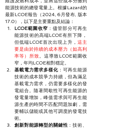
維護及燃料成本，並將這些成本分攤到
能源技術的總發電量上。根據Lazard的
最新LCOE報告（2024, 6月發布, 版本
17.0），以下是主要重點及結論：
LCOE範圍收窄
：儘管部分可再生
能源技術的高端LCOE有所下降，
但低端LCOE首次出現上升，
這主
要是由於持續的成本壓力（如高利
率等）所致
。這導致LCOE範圍收
窄，年均LCOE相對穩定。
基載電力需求多樣化
：可再生能源
技術的成本競爭力持續，但為滿足
基載電力需求，仍需要多樣化的發
電組合。隨著間歇性可再生能源的
發電量增加，峰值需求與可再生能
源生產的時間不匹配問題加劇，需
要輔以儲能或其他可調度的發電技
術。
創新對能源轉型的關鍵性
：技術、