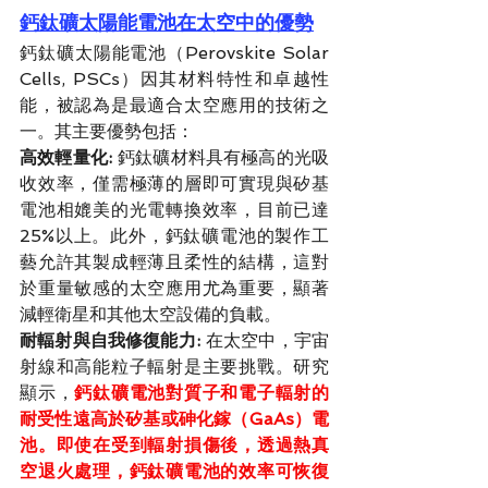
鈣鈦礦太陽能電池在太空中的優勢
鈣鈦礦太陽能電池（Perovskite Solar 
Cells, PSCs）因其材料特性和卓越性
能，被認為是最適合太空應用的技術之
一。其主要優勢包括：
高效輕量化: 
鈣鈦礦材料具有極高的光吸
收效率，僅需極薄的層即可實現與矽基
電池相媲美的光電轉換效率，目前已達
25%以上。此外，鈣鈦礦電池的製作工
藝允許其製成輕薄且柔性的結構，這對
於重量敏感的太空應用尤為重要，顯著
減輕衛星和其他太空設備的負載。
耐輻射與自我修復能力: 
在太空中，宇宙
射線和高能粒子輻射是主要挑戰。研究
顯示，
鈣鈦礦電池對質子和電子輻射的
耐受性遠高於矽基或砷化鎵（GaAs）電
池。即使在受到輻射損傷後，透過熱真
空退火處理，鈣鈦礦電池的效率可恢復