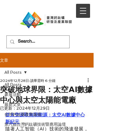
文章
All Posts
2024年12月28日
讀畢需時 6 分鐘
All Posts
突破地球界限：太空AI數據
參展活動
中心與太空太陽能電廠
最新文章
已更新：
2024年12月29日
全球鈣鈦礦產業速報
從太空汲取無限能源：太空AI數據中心
新紀元
第六屆台灣鈣鈦礦技術暨應用論壇
隨著人工智能（AI）技術的飛速發展，