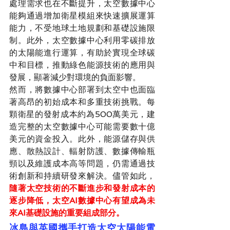
處理需求也在不斷提升，太空數據中心
能夠通過增加衛星模組來快速擴展運算
能力，不受地球土地規劃和基礎設施限
制。此外，太空數據中心利用零碳排放
的太陽能進行運算，有助於實現全球碳
中和目標，推動綠色能源技術的應用與
發展，顯著減少對環境的負面影響。
然而，將數據中心部署到太空中也面臨
著高昂的初始成本和多重技術挑戰。每
顆衛星的發射成本約為500萬美元，建
造完整的太空數據中心可能需要數十億
美元的資金投入。此外，能源儲存與供
應、散熱設計、輻射防護、數據傳輸瓶
頸以及維護成本高等問題，仍需通過技
術創新和持續研發來解決。儘管如此，
隨著太空技術的不斷進步和發射成本的
逐步降低，太空AI數據中心有望成為未
來AI基礎設施的重要組成部分。
冰島與英國攜手打造太空太陽能電