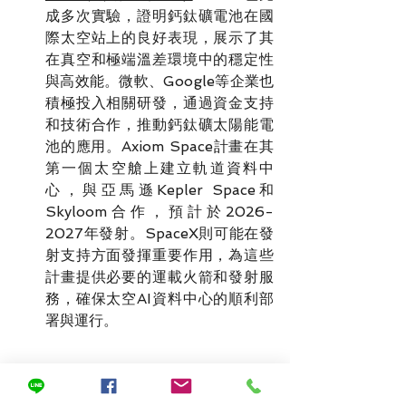
成多次實驗，證明鈣鈦礦電池在國
際太空站上的良好表現，展示了其
在真空和極端溫差環境中的穩定性
與高效能。微軟、Google等企業也
積極投入相關研發，通過資金支持
和技術合作，推動鈣鈦礦太陽能電
池的應用。Axiom Space計畫在其
第一個太空艙上建立軌道資料中
心，與亞馬遜Kepler Space和
Skyloom合作，預計於2026-
2027年發射。SpaceX則可能在發
射支持方面發揮重要作用，為這些
計畫提供必要的運載火箭和發射服
務，確保太空AI資料中心的順利部
署與運行。