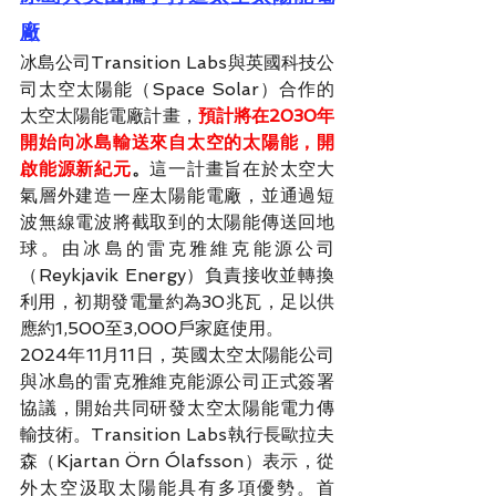
廠
冰島公司Transition Labs與英國科技公
司太空太陽能（Space Solar）合作的
太空太陽能電廠計畫，
預計將在2030年
開始向冰島輸送來自太空的太陽能，開
啟能源新紀元
。
這一計畫旨在於太空大
氣層外建造一座太陽能電廠，並通過短
波無線電波將截取到的太陽能傳送回地
球。由冰島的雷克雅維克能源公司
（Reykjavik Energy）負責接收並轉換
利用，初期發電量約為30兆瓦，足以供
應約1,500至3,000戶家庭使用。
2024年11月11日，英國太空太陽能公司
與冰島的雷克雅維克能源公司正式簽署
協議，開始共同研發太空太陽能電力傳
輸技術。Transition Labs執行長歐拉夫
森（Kjartan Örn Ólafsson）表示，從
外太空汲取太陽能具有多項優勢。首