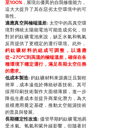
至100%
，
展現出優異的自我修復能力，
這大大提升了其在惡劣太空環境中的可
靠性。
適應真空與極端溫差: 
太空中的高真空環
境對傳統太陽能電池可能造成劣化，但
對於鈣鈦礦電池來說，缺乏水氣和氧氣
反而提供了更穩定的運行環境。此外，
鈣鈦礦材料的組成可調整，以適應
從-270°C到高溫的極端溫差，確保在各
種環境下穩定運行，滿足長期太空任務
的需求。
低成本製造: 
鈣鈦礦材料來源廣泛且製程
簡單，成本遠低於傳統矽基技術。其可
採用印刷技術製作大面積薄膜，進一步
降低生產成本並提升商業化潛力，為大
規模應用奠定基礎，推動太空能源技術
的普及與發展。
長期穩定性改進: 
儘管早期鈣鈦礦電池易
受水氣、氧氣和紫外線影響，但隨著封