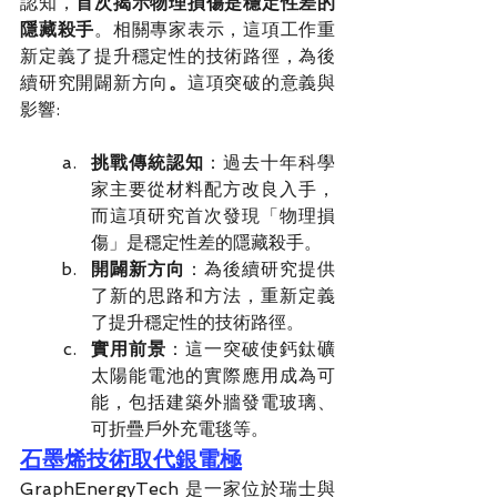
認知，
首次揭示物理損傷是穩定性差的
隱藏殺手
。相關專家表示，這項工作重
新定義了提升穩定性的技術路徑，為後
續研究開闢新方向
。
這項突破的
意義與
影響:
挑戰傳統認知
：過去十年科學
家主要從材料配方改良入手，
而這項研究首次發現「物理損
傷」是穩定性差的隱藏殺手。
開闢新方向
：為後續研究提供
了新的思路和方法，重新定義
了提升穩定性的技術路徑。
實用前景
：這一突破使鈣鈦礦
太陽能電池的實際應用成為可
能，包括建築外牆發電玻璃、
可折疊戶外充電毯等。
石墨烯技術取代銀電極
GraphEnergyTech 是一家位於瑞士與