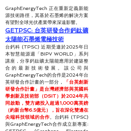
GraphEnergyTech 正在重新定義新能
源技術路徑，其基於石墨烯的解決方案
有望對全球光伏產業帶來深遠影響。
GETPSC: 台英研發合作鈣鈦礦
太陽能石墨烯電極技術
台鈣科 (TPSC) 近期受邀於2025年日
本智慧能源週「BIPV WORLD」系列
講座，分享鈣鈦礦太陽能應用於建築整
合的最新技術發展。該公司與
GraphEnergyTech的合作是2024年台
英研發合作計畫的一部分，​
「台英創新
研發合作計畫」是台灣經濟部與英國科
學創新及技術部（DSIT）於2024年共
同啟動，雙方總投入超過1,000萬英鎊
（約新台幣6.5億元），旨在深化雙邊在
尖端科技領域的合作
。台鈣科 (TPSC) 
與GraphEnergyTech合作成立新專案: 