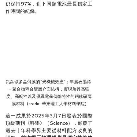
仍保持97%，創下同類電池最長穩定工
作時間的紀錄。
鈣鈦礦多晶薄膜的“光機械效應”；單層石墨烯 
- 聚合物耦合雙層介面結構，實現兼具高強
度、高韌性以及優異電荷傳輸特性的鈣鈦礦薄
膜材料  (credit: 
華東理工大學材料學院)
這一成果於2025年3月7日發表於國際
頂級期刊《科學》（Science），顛覆了
過去十年科學界主要從材料配方改良的