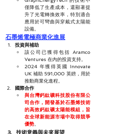
GraphEnergyTech 的技術不
僅降低了生產成本，還顯著提
升了光電轉換效率，特別適合
應用於可彎曲與穿戴式太陽能
設備。
石墨烯電極商業化進展
投資與補助
該公司已獲得包括 Aramco 
Ventures 在內的投資支持。
2024 年獲得英國 Innovate 
UK 補助 591,000 英鎊，用於
推動商業化進程。
國際合作
與台灣鈣鈦礦科技股份有限公
司合作，開發基於石墨烯技術
的高效鈣鈦礦太陽能模組，旨
在全球新能源市場中取得競爭
優勢
。
技術意義與未來展望