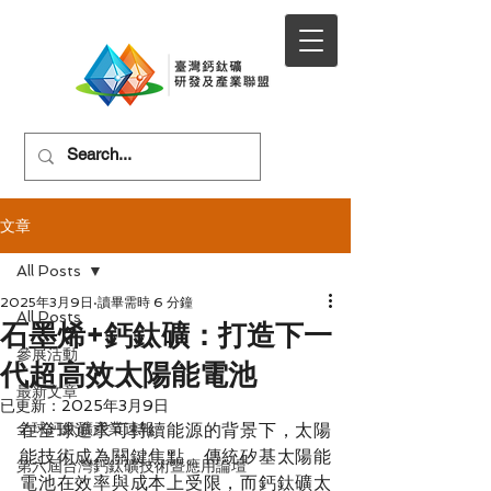
文章
All Posts
2025年3月9日
讀畢需時 6 分鐘
All Posts
石墨烯+鈣鈦礦：打造下一
參展活動
代超高效太陽能電池
最新文章
已更新：
2025年3月9日
全球鈣鈦礦產業速報
在全球追求可持續能源的背景下，太陽
能技術成為關鍵焦點。傳統矽基太陽能
第六屆台灣鈣鈦礦技術暨應用論壇
電池在效率與成本上受限，而鈣鈦礦太