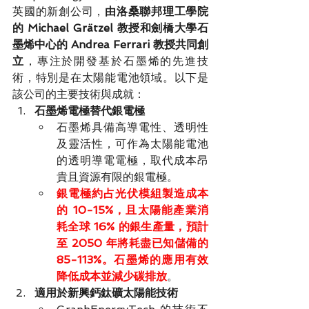
英國的新創公司，
由洛桑聯邦理工學院
的 Michael Grätzel 教授和劍橋大學石
墨烯中心的 Andrea Ferrari 教授共同創
立
，專注於開發基於石墨烯的先進技
術，特別是在太陽能電池領域。以下是
該公司的主要技術與成就：
石墨烯電極替代銀電極
石墨烯具備高導電性、透明性
及靈活性，可作為太陽能電池
的透明導電電極，取代成本昂
貴且資源有限的銀電極。
銀電極約占光伏模組製造成本
的 10-15%，且太陽能產業消
耗全球 16% 的銀生產量，預計
至 2050 年將耗盡已知儲備的 
85-113%。石墨烯的應用有效
降低成本並減少碳排放
。
適用於新興鈣鈦礦太陽能技術