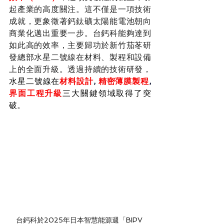
起產業的高度關注。這不僅是一項技術
成就，更象徵著鈣鈦礦太陽能電池朝向
商業化邁出重要一步。
台鈣科能夠達到
如此高的效率，主要歸功於新竹茄苳研
發總部水星二號線在材料、製程和設備
上的全面升級。透過持續的技術研發，
水星二號線在
材料設計
, 
精密薄膜製程
, 
界面工程升級
三大關鍵領域取得了突
破
。
台鈣科於2025年日本智慧能源週「BIPV 