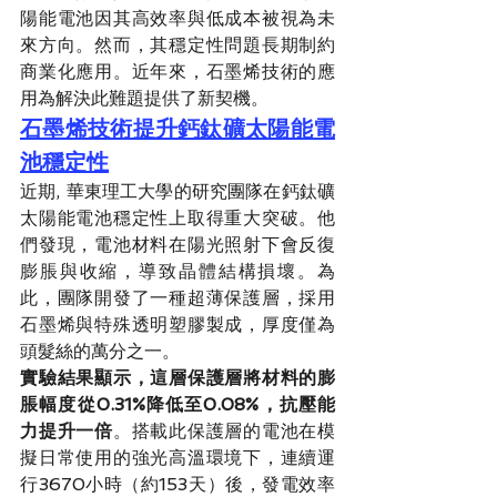
陽能電池因其高效率與低成本被視為未
來方向。然而，其穩定性問題長期制約
商業化應用。近年來，石墨烯技術的應
用為解決此難題提供了新契機。
石墨烯技術提升鈣鈦礦太陽能電
池穩定性
近期, 華東理工大學的研究團隊在鈣鈦礦
太陽能電池穩定性上取得重大突破。他
們發現，電池材料在陽光照射下會反復
膨脹與收縮，導致晶體結構損壞。為
此，團隊開發了一種超薄保護層，採用
石墨烯與特殊透明塑膠製成，厚度僅為
頭髮絲的萬分之一。
實驗結果顯示，這層保護層將材料的膨
脹幅度從0.31%降低至0.08%，抗壓能
力提升一倍
。搭載此保護層的電池在模
擬日常使用的強光高溫環境下，連續運
行3670小時（約153天）後，發電效率