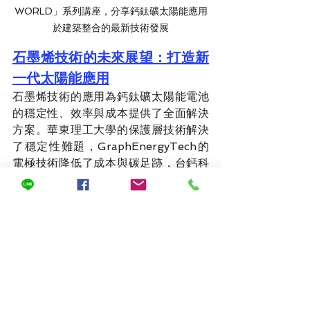
WORLD」系列講座，分享鈣鈦礦太陽能應用
於建築整合的最新技術發展
石墨烯技術的未來展望：打造新
一代太陽能應用
石墨烯技術的應用為鈣鈦礦太陽能電池
的穩定性、效率與成本提供了全面解決
方案。華東理工大學的保護層技術解決
了穩定性難題，GraphEnergyTech的
電極技術降低了成本與碳足跡，台鈣科
的水星二號線生產能力則加速了技術的
商業化落地。
這三者的結合形成了一條從基礎研究到
市場應用的完整創新鏈。隨著技術進步
與成本下降，石墨烯鈣鈦礦太陽能電池
有望成為全球能源市場的主流，推動建
築外牆發電玻璃、可折疊充電毯甚至手
機充電膜的實現。這些發展不僅提升太