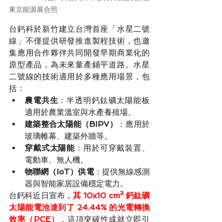
東京能源展合照
台鈣科於新竹建立台灣首座「水星二號
線」不僅提供研發推進製程技術，也邀
集應用合作夥伴共同開發早期商業化的
原型產品，為未來量產鋪平道路。水星
二號線的技術適用於多種應用場景，包
括：
農電共生
：半透明鈣鈦礦太陽能板
適用於農業溫室與水產養殖場。
建築整合太陽能（BIPV）
：應用於
玻璃帷幕、建築外牆等。
穿戴式太陽能
：用於可穿戴裝置、
電動車、無人機。
物聯網（IoT）供電
：提供無線感測
器與智能家居設備穩定電力。
台鈣科近日宣布，
其 10x10 cm² 鈣鈦礦
太陽能電池達到了 24.44% 的光電轉換
效率（PCE）
，這項突破性成就立即引