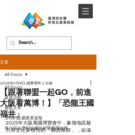
文章
All Posts
2025年5月8日
讀畢需時 2 分鐘
All Posts
【跟著聯盟一起GO，前進
參展活動
大阪看萬博！】「恐龍王國
最新文章
福井」
全球鈣鈦礦產業速報
2025年大阪萬國博覽會中，象徵地區魅
第六屆台灣鈣鈦礦技術暨應用論壇
力與文化多樣性的「關西展館」，由滋