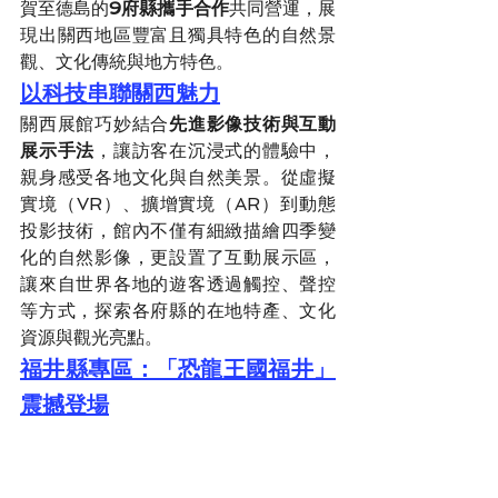
賀至德島的
9府縣攜手合作
共同營運，展
現出關西地區豐富且獨具特色的自然景
觀、文化傳統與地方特色。
以科技串聯關西魅力
關西展館巧妙結合
先進影像技術與互動
展示手法
，讓訪客在沉浸式的體驗中，
親身感受各地文化與自然美景。從虛擬
實境（VR）、擴增實境（AR）到動態
投影技術，館內不僅有細緻描繪四季變
化的自然影像，更設置了互動展示區，
讓來自世界各地的遊客透過觸控、聲控
等方式，探索各府縣的在地特產、文化
資源與觀光亮點。
福井縣專區：「恐龍王國福井」
震撼登場