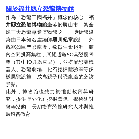
關於福井縣立恐龍博物館
作為「恐龍王國福井」概念的核心，
福
井縣立恐龍博物館
坐落於勝山市，為全
球三大恐龍專業博物館之一。博物館建
築由日本知名建築師
黑川紀章
設計，外
觀宛如巨型恐龍蛋，象徵生命起源。館
內空間挑高無柱，展覽超過50具恐龍骨
架（其中10具為真品），並搭配恐龍機
器人、恐龍劇場、化石挖掘體驗區等多
樣展覽設施，成為親子與恐龍迷的必訪
景點。
此外，博物館也致力於推動教育與研
究，提供野外化石挖掘營隊、學術研討
會等活動，長期培育恐龍研究人才與推
廣科普教育。