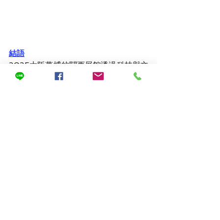
結語
2025大阪萬博的關西展館透過科技與文
化深度融合，將地方特色躍升為國際級
展示，尤其「恐龍王國福井」結合真實
化石與新世代互動科技，成為親子族群
與自然科學愛好者不容錯過的精彩亮
點。
前往下一個景點:
https://www.tpria.org/post/20250
507001