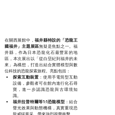
在關西展館中，
福井縣特設的「恐龍王
國福井」主題展區
無疑是焦點之一。福
井縣，作為日本恐龍化石最豐富的地
區，本次展出以「從白堊紀到福井的未
來」為構想，打造出結合實體模型與數
位科技的恐龍探索旅程。亮點包括：
探索互動裝置
：使用手電筒型互動
設備，參觀者可在館內進行化石尋
寶，進一步認識恐龍與古環境知
識。
福井拉普特爾等1:1恐龍模型
：結合
聲光效果與動態機構，真實重現恐
龍威猛風采，帶來強烈視覺衝擊。