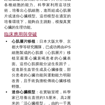
各種細胞的能力。科學家利用這項技
術，培養出心肌細胞，進而組成心肌層
片或迷你心臟模型。這些模型在適宜的
培養環境下，能夠自主跳動，模擬真實
心臟的生理功能。
臨床應用與突破
心肌層片移植
：日本大阪大學、京
都大學等研究團隊，已成功將由iPS
細胞製成的心肌膜（心肌層片）移
植至嚴重心臟衰竭患者的心臟表
面。這些心肌膜能分泌生長因子，
促進新生血管生成及心臟修復，部
分患者的心臟功能與運動能力明顯
改善，且手術負擔較傳統心臟移植
輕微。
迷你心臟模型
：在實驗室裡，科學
家已培養出直徑約1.5厘米、高2厘
米的「活心臟模型」，由約一千萬