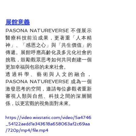
展館意義
PASONA NATUREVERSE 不僅展示
醫療科技前沿成果，更著重「人本精
神」、「感恩之心」與「共生價值」的
傳遞。展館呼應高齡化及多元化社會的
挑戰，鼓勵觀眾思考如何共同創建一個
更加幸福與包容的未來社會。
透過科學、藝術與人文的融合，
PASONA NATUREVERSE 成為一個
激發思考的空間，邀請每位參觀者重新
審視人類與自然、科技之間的深層關
係，以更宏觀的視角面對未來。
https://video.wixstatic.com/video/5a4746
_54122aedd1e343618a658063af2c69aa
/720p/mp4/file.mp4