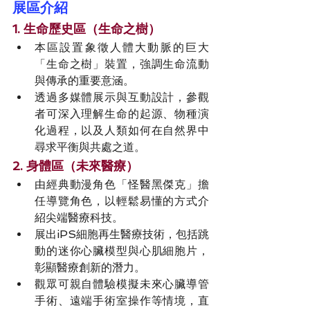
展區介紹
1. 生命歷史區（生命之樹）
本區設置象徵人體大動脈的巨大
「生命之樹」裝置，強調生命流動
與傳承的重要意涵。
透過多媒體展示與互動設計，參觀
者可深入理解生命的起源、物種演
化過程，以及人類如何在自然界中
尋求平衡與共處之道。
2. 身體區（未來醫療）
由經典動漫角色「怪醫黑傑克」擔
任導覽角色，以輕鬆易懂的方式介
紹尖端醫療科技。
展出iPS細胞再生醫療技術，包括跳
動的迷你心臟模型與心肌細胞片，
彰顯醫療創新的潛力。
觀眾可親自體驗模擬未來心臟導管
手術、遠端手術室操作等情境，直