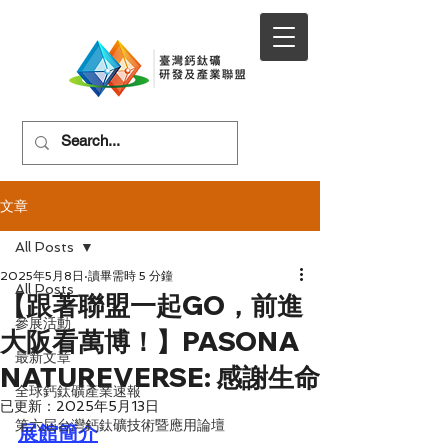
文章
All Posts
2025年5月8日
讀畢需時 5 分鐘
All Posts
【跟著聯盟一起GO，前進
參展活動
大阪看萬博！】PASONA
最新文章
NATUREVERSE: 感謝生命
全球鈣鈦礦產業速報
已更新：
2025年5月13日
第六屆台灣鈣鈦礦技術暨應用論壇
展館簡介