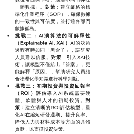
「髒數據」。
對策
：建立嚴格的標
準化作業程序（SOP），確保數據
的一致性與可信度，並打通各部門
數據孤島。
挑戰二：AI演算法的可解釋性
（Explainable AI, XAI）
AI的決策
過程有時如同「黑盒子」，讓研究
人員難以信服。
對策
：引入XAI技
術，讓模型不僅給出「答案」，更
能解釋「原因」，幫助研究人員結
合物理化學知識進行科學判斷。
挑戰三：初期投資與投資回報率
（ROI）評估
導入AI系統需要硬
體、軟體與人才的初期投資。
對
策
：建立清晰的ROI評估模型，量
化AI在縮短研發週期、提升良率、
降低人力與材料成本等方面的具體
貢獻，以支撐投資決策。