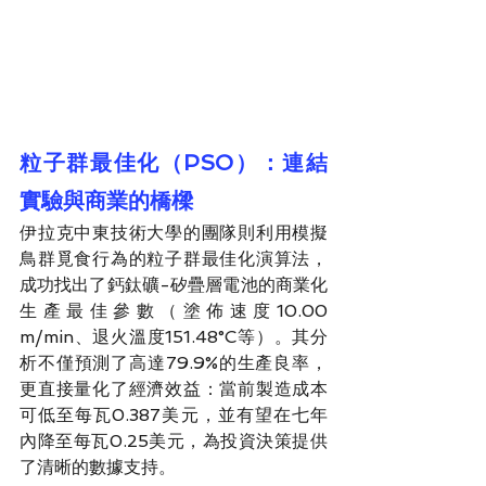
粒子群最佳化（PSO）：連結
實驗與商業的橋樑
伊拉克中東技術大學的團隊則利用模擬
鳥群覓食行為的粒子群最佳化演算法，
成功找出了鈣鈦礦-矽疊層電池的商業化
生產最佳參數（塗佈速度10.00 
m/min、退火溫度151.48°C等）。其分
析不僅預測了高達79.9%的生產良率，
更直接量化了經濟效益：當前製造成本
可低至每瓦0.387美元，並有望在七年
內降至每瓦0.25美元，為投資決策提供
了清晰的數據支持。