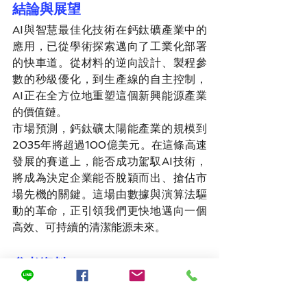
結論與展望
AI與智慧最佳化技術在鈣鈦礦產業中的
應用，已從學術探索邁向了工業化部署
的快車道。從材料的逆向設計、製程參
數的秒級優化，到生產線的自主控制，
AI正在全方位地重塑這個新興能源產業
的價值鏈。
市場預測，鈣鈦礦太陽能產業的規模到
2035年將超過100億美元。在這條高速
發展的賽道上，能否成功駕馭AI技術，
將成為決定企業能否脫穎而出、搶佔市
場先機的關鍵。這場由數據與演算法驅
動的革命，正引領我們更快地邁向一個
高效、可持續的清潔能源未來。
參考資料
機器學習x 鈣鈦礦材料：讓AI 幫你
最佳化太陽能電池材料的製程參數