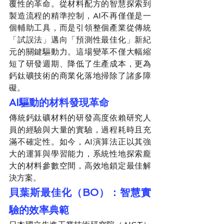
覆性的革命。從材料配方的智慧探索到
製造流程的精準控制，AI不再僅僅是一
個輔助工具，而是引領整個產業從傳統
「試誤法」邁向「預測性最佳化」新紀
元的關鍵驅動力。這場變革不僅大幅縮
短了研發週期、降低了生產成本，更為
鈣鈦礦技術的商業化落地掃除了諸多障
礙。
AI驅動的材料發現革命
傳統鈣鈦礦材料的研發高度依賴研究人
員的經驗與大量的實驗，過程耗時且充
滿不確定性。如今，AI演算法正以其強
大的運算與學習能力，系統性地探索龐
大的材料參數空間，高效地鎖定最佳解
決方案。
貝葉斯最佳化（BO）：智慧實
驗的效率典範