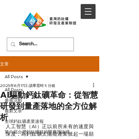
文章
All Posts
2025年6月17日
讀畢需時 5 分鐘
All Posts
AI驅動鈣鈦礦革命：從智慧
參展活動
研發到量產落地的全方位解
最新文章
析
全球鈣鈦礦產業速報
人工智慧（AI）正以前所未有的速度與
第六屆台灣鈣鈦礦技術暨應用論壇
深度，為鈣鈦礦太陽能產業掀起一場顛