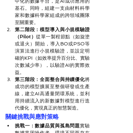
中化的數據平台，是AI成功應用的
基石。同時，組建一支由材料科學
家和數據科學家組成的跨領域團隊
至關重要。
第二階段：模型導入與小規模驗證
（Pilot）
從單一製程節點（如旋塗
或退火）開始，導入BO或PSO等
演算法進行小規模驗證，並設定明
確的KPI（如效率提升百分比、實驗
次數減少率），以驗證AI的實際效
益。
第三階段：全面整合與持續優化
將
成功的模型擴展至整個研發或生產
線，建立AI高通量閉環系統，並利
用持續流入的新數據對模型進行迭
代優化，實現真正的智慧製造。
關鍵挑戰與應對策略
挑戰一：數據品質與孤島問題
實驗
數據常因操作者、環境不同而存在