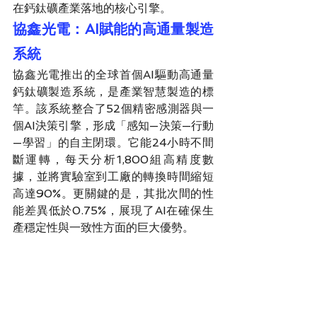
在鈣鈦礦產業落地的核心引擎。
協鑫光電：AI賦能的高通量製造
系統
協鑫光電推出的全球首個AI驅動高通量
鈣鈦礦製造系統，是產業智慧製造的標
竿。該系統整合了52個精密感測器與一
個AI決策引擎，形成「感知—決策—行動
—學習」的自主閉環。它能24小時不間
斷運轉，每天分析1,800組高精度數
據，並將實驗室到工廠的轉換時間縮短
高達90%。更關鍵的是，其批次間的性
能差異低於0.75%，展現了AI在確保生
產穩定性與一致性方面的巨大優勢。