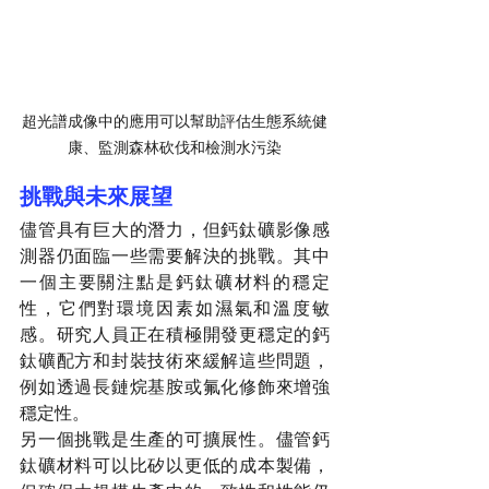
超光譜成像中的應用可以幫助評估生態系統健
康、監測森林砍伐和檢測水污染
挑戰與未來展望
儘管具有巨大的潛力，但鈣鈦礦影像感
測器仍面臨一些需要解決的挑戰。其中
一個主要關注點是鈣鈦礦材料的穩定
性，它們對環境因素如濕氣和溫度敏
感。研究人員正在積極開發更穩定的鈣
鈦礦配方和封裝技術來緩解這些問題，
例如透過長鏈烷基胺或氟化修飾來增強
穩定性。
另一個挑戰是生產的可擴展性。儘管鈣
鈦礦材料可以比矽以更低的成本製備，