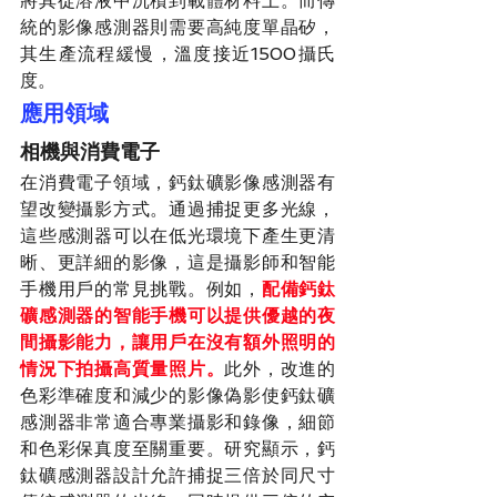
將其從溶液中沉積到載體材料上。而傳
統的影像感測器則需要高純度單晶矽，
其生產流程緩慢，溫度接近1500攝氏
度。
應用領域
相機與消費電子
在消費電子領域，鈣鈦礦影像感測器有
望改變攝影方式。通過捕捉更多光線，
這些感測器可以在低光環境下產生更清
晰、更詳細的影像，這是攝影師和智能
手機用戶的常見挑戰。例如，
配備鈣鈦
礦感測器的智能手機可以提供優越的夜
間攝影能力，讓用戶在沒有額外照明的
情況下拍攝高質量照片。
此外，改進的
色彩準確度和減少的影像偽影使鈣鈦礦
感測器非常適合專業攝影和錄像，細節
和色彩保真度至關重要。研究顯示，鈣
鈦礦感測器設計允許捕捉三倍於同尺寸