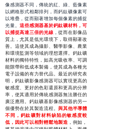
像感測器不同，傳統的紅、綠、藍像素
以網格形式相鄰排列，而鈣鈦礦像素可
以堆疊，從而顯著增加每個像素的捕捉
光量。
這些感測器基於鈣鈦礦材料，可
以捕捉高達三倍的光線
，從而在影像品
質上，尤其是低光環境下，取得顯著改
善。這使其成為攝影、醫學影像、農業
和環境監測等領域的理想選擇。鈣鈦礦
材料的獨特特性，如高光吸收率、可調
能隙帶和低成本製備，使其成為各種光
電子設備的有力替代品。最近的研究表
明，鈣鈦礦影像感測器可以實現更高的
敏感度、更好的色彩還原和更高的分辨
率，使其適用於傳統感測器無法勝任的
廣泛應用。鈣鈦礦基影像感測器的另一
個優勢在於其製造流程。
與其他半導體
不同，鈣鈦礦對材料缺陷的敏感度較
低，因此可以相對輕鬆地製造
，例如，