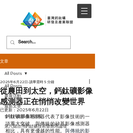
文章
All Posts
2025年6月22日
讀畢需時 5 分鐘
All Posts
從農田到太空，鈣鈦礦影像
參展活動
感測器正在悄悄改變世界
最新文章
已更新：
2025年6月22日
全球鈣鈦礦產業速報
鈣鈦礦影像感測器代表了影像技術的一
項重大突破，與傳統的矽基影像感測器
第六屆台灣鈣鈦礦技術暨應用論壇
相比，具有更優越的性能。
與傳統的影