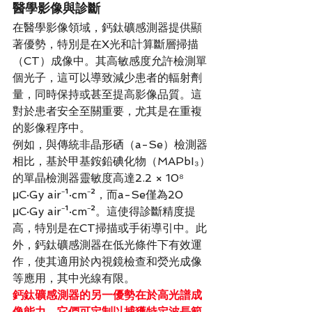
醫學影像與診斷
在醫學影像領域，鈣鈦礦感測器提供顯
著優勢，特別是在X光和計算斷層掃描
（CT）成像中。其高敏感度允許檢測單
個光子，這可以導致減少患者的輻射劑
量，同時保持或甚至提高影像品質。這
對於患者安全至關重要，尤其是在重複
的影像程序中。
例如，與傳統非晶形硒（a-Se）檢測器
相比，基於甲基銨鉛碘化物（MAPbI₃）
的單晶檢測器靈敏度高達2.2 × 10⁸ 
μC·Gy air⁻¹·cm⁻²，而a-Se僅為20 
μC·Gy air⁻¹·cm⁻²。這使得診斷精度提
高，特別是在CT掃描或手術導引中。此
外，鈣鈦礦感測器在低光條件下有效運
作，使其適用於內視鏡檢查和熒光成像
等應用，其中光線有限。
鈣鈦礦感測器的另一優勢在於高光譜成
像能力。它們可定制以捕獲特定波長範