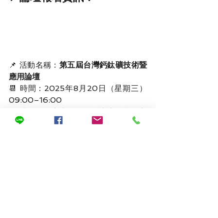
📌 活動名稱：
第五屆台灣鈣鈦礦技術暨
應用論壇
📆 時間：2025年8月20日（星期三）
09:00–16:00
📍 地點：長庚大學國際會議廳（桃園市
龜山區）
📣 
最新報名優惠上線！
 👥 雙人報名方
案來了！兩人同行 ➤ 第二位6折
🔗 售票連結：請加入
聯盟官方Line
購票