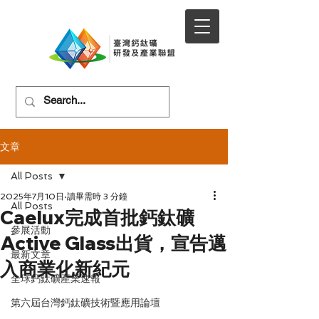
文章
All Posts
2025年7月10日
讀畢需時 3 分鐘
All Posts
Caelux完成首批鈣鈦礦
參展活動
Active Glass出貨，宣告邁
最新文章
入商業化新紀元
全球鈣鈦礦產業速報
第六屆台灣鈣鈦礦技術暨應用論壇