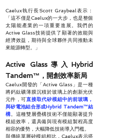
Caelux執行長Scott Graybeal表示：
「這不僅是Caelux的一大步，也是整個
太陽能產業的一項重要進展。我們的
Active Glass技術提供了顯著的效能與
經濟效益，期待與全球夥伴共同推動未
來能源轉型。」
Active Glass導入Hybrid 
Tandem™，開創效率新局
Caelux開發的「Active Glass」是一種
將鈣鈦礦薄膜沉積於玻璃上的創新光伏
元件，可
直接取代矽模組中的前玻璃，
與矽電池結合形成Hybrid Tandem™結
構
。這種雙層疊構技術不僅能顯著提升
模組效率，還具備與現有模組製程高度
相容的優勢，大幅降低技術導入門檻。
與傳統單層矽模組相比，Caelux表示搭