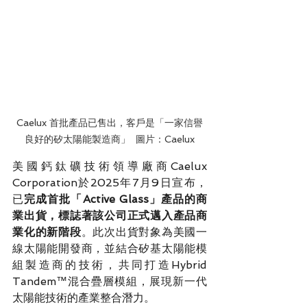
Caelux 首批產品已售出，客戶是「一家信譽
良好的矽太陽能製造商」  圖片：Caelux
美國鈣鈦礦技術領導廠商Caelux 
Corporation於2025年7月9日宣布，
已
完成首批「Active Glass」產品的商
業出貨，標誌著該公司正式邁入產品商
業化的新階段
。此次出貨對象為美國一
線太陽能開發商，並結合矽基太陽能模
組製造商的技術，共同打造Hybrid 
Tandem™混合疊層模組，展現新一代
太陽能技術的產業整合潛力。