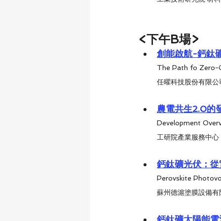
<下午B場>
創能啟航-鈣鈦
The Path fo Zero-C
任曜科技股份有限公司
農電共生2.0
Development Overvi
工研院產業服務中心 
鈣鈦礦光伏：從
Perovskite Photovo
蘇州德滬塗膜設備有限
鈣鈦礦太陽能電