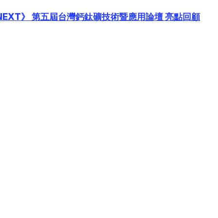
te NEXT》 第五屆台灣鈣鈦礦技術暨應用論壇 亮點回顧