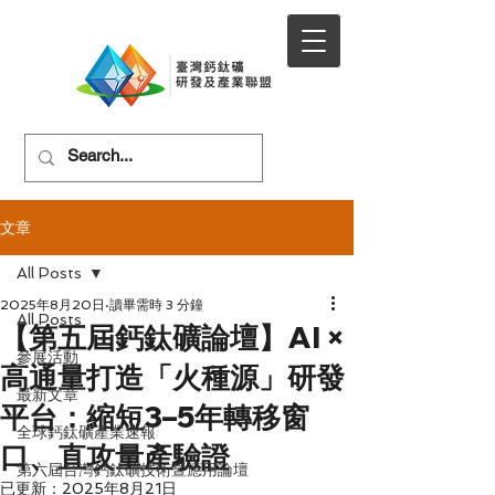
文章
All Posts
2025年8月20日
讀畢需時 3 分鐘
All Posts
【第五屆鈣鈦礦論壇】AI ×
參展活動
高通量打造「火種源」研發
最新文章
平台：縮短3–5年轉移窗
全球鈣鈦礦產業速報
口、直攻量產驗證
第六屆台灣鈣鈦礦技術暨應用論壇
已更新：
2025年8月21日