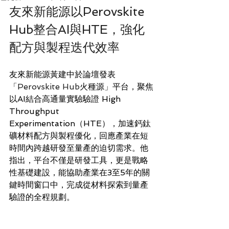
友來新能源以Perovskite 
Hub整合AI與HTE，強化
配方與製程迭代效率
友來新能源黃建中於論壇發表
「
Perovskite Hub
火種源」平台，聚焦
以AI結合高通量實驗驗證 High 
Throughput 
Experimentation（HTE），加速鈣鈦
礦材料配方與製程優化，回應產業在短
時間內跨越研發至量產的迫切需求。他
指出，平台不僅是研發工具，更是戰略
性基礎建設，能協助產業在3至5年的關
鍵時間窗口中，完成從材料探索到量產
驗證的全程規劃。