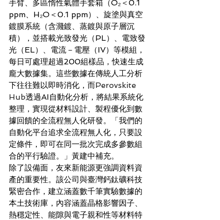
手臂、多區惰性氣體手套箱（O₂＜0.1 
ppm、H₂O＜0.1 ppm）、旋塗與真空
鍍膜系統（含濺鍍、蒸鍍與原子層沉
積），並搭載光致發光（PL）、電致發
光（EL）、電流－電壓（IV）等模組，
每日可處理超過200組樣品，快速生成
龐大數據集。這些數據在傳統人工分析
下往往難以即時消化，而
Perovskite 
Hub
透過AI自動化分析，將結果系統化
整理，實現從材料設計、製程優化到數
據回饋的全流程無人化研發。「我們的
自動化平台追求全流程無人化，只要設
定條件，即可在同一批次完成多參數組
合的平行驗證。」黃建中補充。
除了設備面，友來新能源更強調資料資
產的重要性。該公司與臺灣鈣鈦礦科技
緊密合作，建立涵蓋數千筆實驗數據的
本土技術庫，內容涵蓋晶格影響因子、
熱穩定性、能隙與電子親和性等材料特