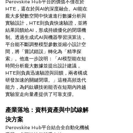
Perovskite Hub
平台的價值不僅在於
HTE，還在於與AI的深度融合。AI能在
龐大多變數空間中快速進行數據分析與
實驗設計，HTE則負責快速驗證，並將
結果回饋給AI，形成持續優化的閉環機
制。透過生成式AI與機器學習演算法，
平台能不斷調整模型參數並縮小設計空
間，將「嘗試錯誤」轉化為「精準探
索」。他進一步說明：「AI模型能在短
時間分析龐大數據並提出設計建議，
HTE則負責迅速驗證與回饋，兩者構成
研發加速的關鍵閉環。」這種高頻迭代
能力，為鈣鈦礦技術能否在短期內跨越
實驗室走向量產提供了可靠支撐。
產業落地：資料資產與中試線解
決方案
Perovskite Hub
平台結合全自動化機械