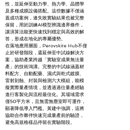
性，並延伸至動力學、熱力學、晶體學
及多種成膜設備搭配。這些數據不僅涵
蓋成功案例，連失敗實驗結果也被完整
保留，用於訓練AI模型辨識邊界條件，
讓演算法能更快速找到穩定與高效的解
答，形成在地化的專屬優勢。
在落地應用層面，
Perovskite Hub
不僅
止於研發階段，還延伸至中試線解決方
案，協助產業跨越「實驗室成果無法量
產」的技術鴻溝。完整的中試線涵蓋材
料配方、自動配藥、濕式與乾式鍍膜、
雷射刻蝕、封裝與檢測六大模組，能模
擬實際量產情境，並透過過往量產經驗
進行客製化與流程最佳化。其場域需求
僅50平方米，且無需無塵室即可運作，
顯著降低導入門檻。黃建中強調，這將
協助合作夥伴快速完成量產前的驗證，
避免高規格樣品停留在實驗階段。