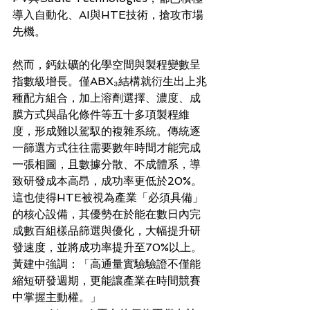
導入自動化、AI與HTE技術，搶攻市場
先機。
然而，鈣鈦礦的化學空間與製程變數呈
指數級增長。僅ABX₃結構就衍生出上兆
種配方組合，加上溶劑選擇、濃度、成
膜方式與晶化條件等五十多項製程維
度，形成難以駕馭的複雜系統。傳統逐
一篩選方式往往需要數年時間才能完成
一張相圖，且數據分散、不成體系，導
致研發成本高昂，成功率更低於20%。
這也使得HTE被視為產業「必須具備」
的核心設備，其優勢在於能在數日內完
成數百組樣品篩選與優化，大幅提升研
發速度，並將成功率提升至70%以上。
黃建中強調：「高通量實驗驗證不僅能
縮短研發週期，更能讓產業在時間競賽
中掌握主動權。」