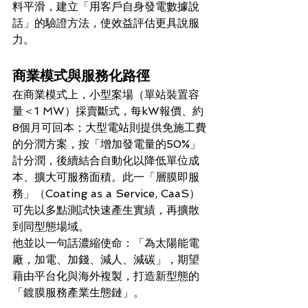
料平滑，建立「用客戶自身發電數據說
話」的驗證方法，使效益評估更具說服
力。
商業模式與服務化路徑
在商業模式上，小型案場（單站裝置容
量＜1 MW）採賣斷式，每kW報價、約
8個月可回本；大型電站則提供免施工費
的分潤方案，按「增加發電量的50%」
計分潤，後續結合自動化以降低單位成
本、擴大可服務面積。此一「層膜即服
務」（Coating as a Service, CaaS）
可先以多點測試快速產生實績，再擴散
到同型態場域。 
他並以一句話濃縮使命：「為太陽能電
廠，加電、加錢、減人、減碳」，期望
藉由平台化與海外複製，打造新型態的
「鍍膜服務產業生態鏈」。