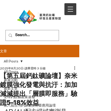
文章
All Posts
2025年8月20日
讀畢需時 3 分鐘
All Posts
【第五屆鈣鈦礦論壇】奈米
參展活動
鍍膜強化發電與抗汙：加加
最新文章
減減提出「層膜即服務」驗
全球鈣鈦礦產業速報
證5–18%效益
第六屆台灣鈣鈦礦技術暨應用論壇