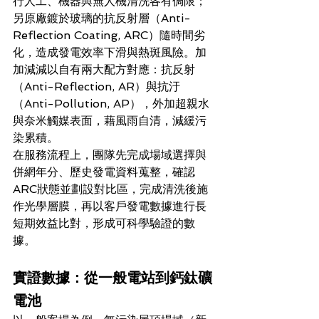
行人工、機器與無人機清洗各有侷限；
另原廠鍍於玻璃的抗反射層（Anti-
Reflection Coating, ARC）隨時間劣
化，造成發電效率下滑與熱斑風險。加
加減減以自有兩大配方對應：抗反射
（Anti-Reflection, AR）與抗汙
（Anti-Pollution, AP），外加超親水
與奈米觸媒表面，藉風雨自清，減緩污
染累積。 
在服務流程上，團隊先完成場域選擇與
併網年分、歷史發電資料蒐整，確認
ARC狀態並劃設對比區，完成清洗後施
作光學層膜，再以客戶發電數據進行長
短期效益比對，形成可科學驗證的數
據。
實證數據：從一般電站到鈣鈦礦
電池