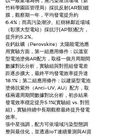
以一般案場為例，無污染屋頂場域（新
竹科學園區管理局）採抗反射(AR類)鍍
膜，觀察期一年，平均發電提升約
6.4%；而高污染潮汐、紅樹林鄰近場域
（彰濱大型電站）採抗汙(AP類)配方，
提升約5.2%。 
在鈣鈦礦（Perovskite）太陽能電池應
用實驗方面，第一組應用條件：以溫室
型電池塗佈AR配方，取樣一個月周期間
數據對比分析，實驗組與對照組發電差
距逐步擴大，最終平均發電效率提升達
18.1%；第二組應用條件：以建築型電池
塗佈抗紫外（Anti-UV, AU）配方，取
樣兩週周期間數據對比分析，初步結果
發電效率穩定提升5.1%(實驗組 vs. 對照
組)，實驗持續中長期觀察最終提升發電
效率。 
張中星強調，配方可依場域污染型態調
整與最佳化，並透過IoT連續量測與AI資