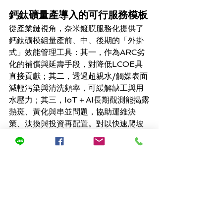
鈣鈦礦量產導入的可行服務模板
從產業鏈視角，奈米鍍膜服務化提供了
鈣鈦礦模組量產前、中、後期的「外掛
式」效能管理工具：其一，作為ARC劣
化的補償與延壽手段，對降低LCOE具
直接貢獻；其二，透過超親水/觸媒表面
減輕污染與清洗頻率，可緩解缺工與用
水壓力；其三，IoT＋AI長期觀測能揭露
熱斑、黃化與串並問題，協助運維決
策、汰換與投資再配置。對以快速爬坡
為目標的鈣鈦礦產線與示範電站而言，
AR/AU/AP多配方的「場域對症調整」
機制，能以較低改造成本取得可見度高
且可驗證的PR改善，形成短中期並行的
落地路線。上述觀點已在竹科與彰濱的
兩端場域得到初步驗證，並在鈣鈦礦單
片實驗呈現5–18%的提升幅度，具備持
續擴大樣本與統計效力的價值。 