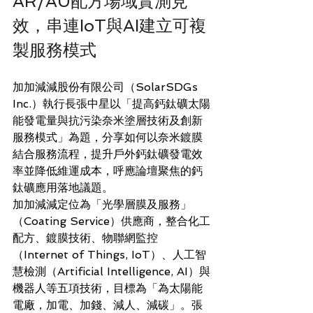
AR/AU配方場域實測見
效，串連IoT與AI建立可複
製服務模式
加加減減股份有限公司（SolarSDGs 
Inc.）執行長張中星以「提高鈣鈦礦太陽
能發電量與抗污染奈米塗層技術及創新
服務模式」為題，分享如何以奈米鍍膜
結合服務流程，提升戶外鈣鈦礦發電效
率並降低維運成本，呼應論壇聚焦的鈣
鈦礦應用落地議題。
加加減減定位為「光學層膜及服務」
（Coating Service）供應商，整合化工
配方、鍍膜技術、物聯網監控
（Internet of Things, IoT）、人工智
慧檢測（Artificial Intelligence, AI）與
機器人等五項技術，目標為「為太陽能
電廠，加電、加錢、減人、減碳」。張