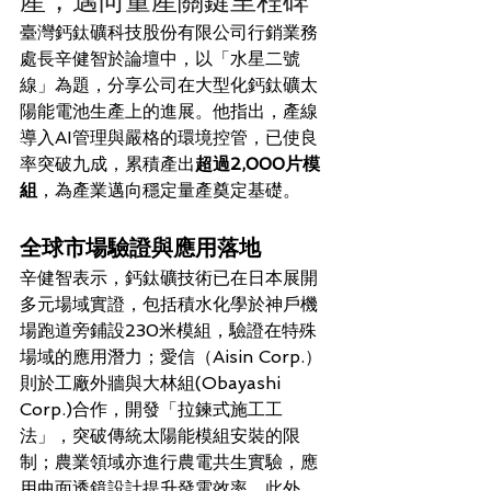
產，邁向量產關鍵里程碑
臺灣鈣鈦礦科技股份有限公司行銷業務
處長辛健智於論壇中，以「水星二號
線」為題，分享公司在大型化鈣鈦礦太
陽能電池生產上的進展。他指出，產線
導入AI管理與嚴格的環境控管，已使良
率突破九成，累積產出
超過2,000片模
組
，為產業邁向穩定量產奠定基礎。
全球市場驗證與應用落地
辛健智表示，鈣鈦礦技術已在日本展開
多元場域實證，包括積水化學於神戶機
場跑道旁鋪設230米模組，驗證在特殊
場域的應用潛力；愛信（Aisin Corp.）
則於工廠外牆與大林組(Obayashi 
Corp.)合作，開發「拉鍊式施工工
法」，突破傳統太陽能模組安裝的限
制；農業領域亦進行農電共生實驗，應
用曲面透鏡設計提升發電效率。此外，