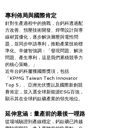
專利佈局與國際肯定
針對生產過程中的挑戰，台鈣科透過配
方改善、預壓技術開發、焊帶設計與導
線材質優化，逐步解決層壓與電性問
題，並同步申請專利，推動產業技術標
準化。辛健智強調：「發現問題、解決
問題、產生專利，這是我們累積競爭力
的核心策略。」
近年台鈣科屢獲國際獎項，包括
「KPMG Taiwan Tech Innovator 
Top 5」、亞洲光伏獎以及國際新創競
賽肯定，並入選全球新能源ESG百強，
顯示其在全球鈣鈦礦產業的領先地位。
延伸意涵：量產前的最後一哩路
從場域驗證到產線穩定，鈣鈦礦已跨越