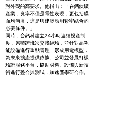
對外觀的高要求。他指出：「在鈣鈦礦
產業，良率不僅是電性表現，更包括膜
面均勻度，這是與建築應用緊密結合的
必要條件。」
同時，台鈣科建立24小時連續投產制
度，累積跨班次交接經驗，並針對高耗
能設備進行重點管理，形成用電模型，
為未來擴產提供依據。公司並發展打樣
驗證服務平台，協助材料、設備與新技
術進行整合與測試，加速產學研合作。