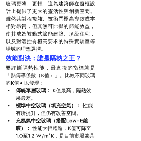
玻璃更薄、更輕，這為建築師在窗框設
計上提供了更大的靈活性與創新空間。
雖然其製程複雜、技術門檻高導致成本
相對昂貴，但其無可比擬的節能效益，
使其成為被動式節能建築、頂級住宅，
以及對溫控有極高要求的特殊實驗室等
場域的理想選擇。
效能對決：誰是隔熱之王？
要評斷隔熱性能，最直接的指標就是
「熱傳導係數（K值）」。比較不同玻璃
的K值可以發現：
傳統單層玻璃：
 K值最高，隔熱效
果最差。
標準中空玻璃（填充空氣）：
 性能
有所提升，但仍有改善空間。
充氬氣中空玻璃（搭配Low-E鍍
膜）：
 性能大幅躍進，K值可降至
1.0至1.2 W/m²K，是目前市場兼具