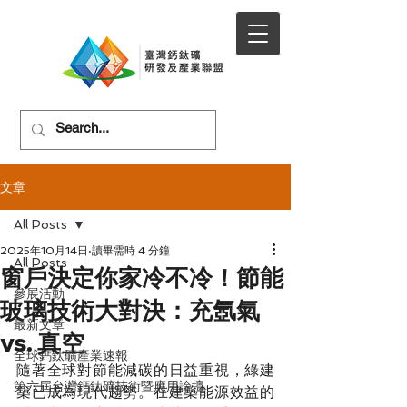
文章
All Posts
2025年10月14日
讀畢需時 4 分鐘
All Posts
窗戶決定你家冷不冷！節能
參展活動
玻璃技術大對決：充氬氣
最新文章
vs. 真空
全球鈣鈦礦產業速報
隨著全球對節能減碳的日益重視，綠建
第六屆台灣鈣鈦礦技術暨應用論壇
築已成為現代趨勢。在建築能源效益的