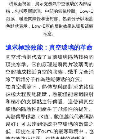
 橫截面視圖，展示充氬氣中空玻璃的內部結
構，包括兩層玻璃、中間的氬氣腔體、Low-E
鍍膜、暖邊間隔條和密封膠。氬氣分子以淺藍
色點狀表示，Low-E膜的反射效果以弧形箭頭
示意。
追求極致效能：真空玻璃的革命
真空玻璃則代表了目前玻璃隔熱技術的
頂尖水準。它的原理是將兩片玻璃間的
空腔抽成接近真空的狀態，幾乎完全消
除了氣體分子作為熱能傳遞的介質。
在真空環境下，熱傳導與熱對流的路徑
被極大程度地阻斷，熱能僅能透過輻射
和極小的支撐點進行傳遞。這使得真空
玻璃的隔熱性能產生了飛躍性的提升。
其熱傳導係數（K值，數值越低代表隔熱
越好）可以達到傳統中空玻璃的數倍之
低，即使在零下40°C的嚴寒環境中，也
能有效防止結露，維持卓越的清晰度。