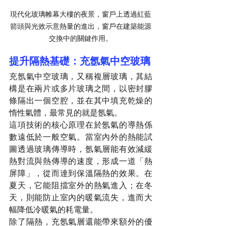
現代化玻璃帷幕大樓的夜景，窗戶上透過紅藍
箭頭與光效示意熱量的進出，窗戶在建築能源
交換中的關鍵作用。
提升隔熱基礎：充氬氣中空玻璃
充氬氣中空玻璃，又稱複層玻璃，其結
構是在兩片或多片玻璃之間，以密封膠
條隔出一個空腔，並在其中填充乾燥的
惰性氣體，最常見的就是氬氣。
這項技術的核心原理在於氬氣的導熱係
數遠低於一般空氣。當室內外的熱能試
圖透過玻璃傳導時，氬氣層能有效減緩
熱對流與熱傳導的速度，形成一道「熱
屏障」，從而達到保溫隔熱的效果。在
夏天，它能阻擋室外的熱氣進入；在冬
天，則能防止室內的暖氣流失，進而大
幅降低冷暖氣的耗電量。
除了隔熱，充氬氣層還能帶來額外的優