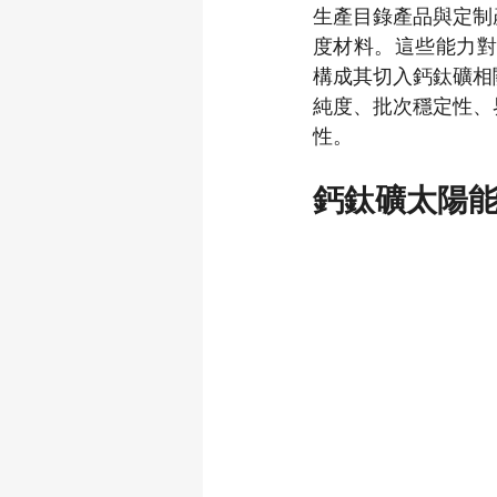
生產目錄產品與定制
度材料。這些能力對 
構成其切入鈣鈦礦相
純度、批次穩定性、
性。
鈣鈦礦太陽