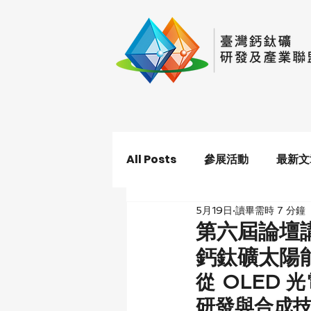
All Posts
參展活動
最新文
5月19日
讀畢需時 7 分鐘
第六屆論壇
鈣鈦礦太陽
從 OLED
研發與合成