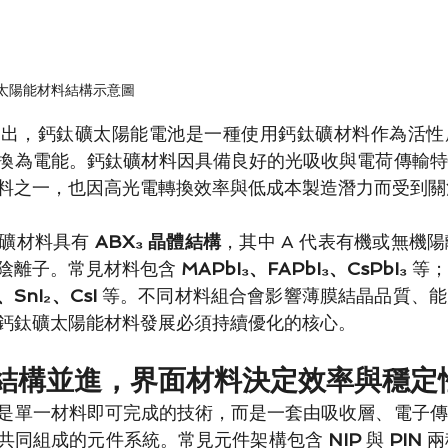
太陽能材料結構示意圖
指出，鈣鈦礦太陽能電池是一種使用鈣鈦礦材料作為活性
換為電能。鈣鈦礦材料因具備良好的光吸收與電荷傳輸特
料之一，也因高光電轉換效率與低成本製造潛力而受到關
礦材料具有 
ABX₃ 晶體結構
，其中 A 代表有機或無機陽
陰離子。常見材料包含 
MAPbI₃、FAPbI₃、CsPbI₃
 等
、SnI₂、CsI
 等。不同材料組合會影響薄膜結晶品質、
鈣鈦礦太陽能材料發展必須持續優化的核心。
IN 結構並進，界面材料決定效率與穩定
是單一材料即可完成的技術，而是一套由吸收層、電子傳
共同組成的元件系統。常見元件架構包含 
NIP
 與 
PIN
 