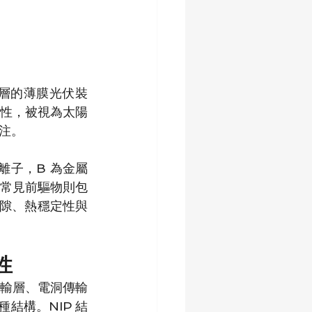
層的薄膜光伏裝
性，被視為太陽
注。
離子，B 為金屬
；常見前驅物則包
能隙、熱穩定性與
性
輸層、電洞傳輸
兩種結構。NIP 結