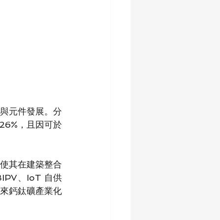
與元件發展。分
26%，且因可於
使其在建築整合
V、IoT 自供
來鈣鈦礦產業化