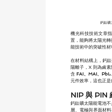
鈣鈦礦
機光科技技術文章
置，能夠將太陽光轉
能技術中的突破性材
在材料結構上，鈣鈦
陽離子，X 則為鹵素
含 
FAI、MAI、PbI₂
元件效率，這也正是
NIP 與 P
鈣鈦礦太陽能電池不
層、電極與界面材料