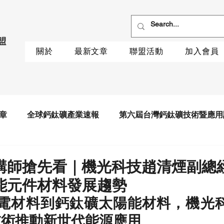
關於
最新文章
聯盟活動
加入會員
章
全球鈣鈦礦產業速報
第六屆台灣鈣鈦礦技術暨應用
講師搶先看｜機光科技趙清煙副總
能元件材料發展趨勢
 光電材料到鈣鈦礦太陽能材料，機光
技術推動新世代能源應用