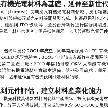
以有機光電材料為基礎，延伸至新世
司（Lumtec）長期投入有機光電材料領域，技術範
材料與鈣鈦礦感光材料等開發與合成。其產品系列包含 O
體、硼酸與 ITO 玻璃等，並於台灣新竹進行開發與製
是單一材料供應者，更是橫跨顯示、光伏與新型光電元件
，機光科技於 
2001 年成立
，同年開始發展 OLED 有
立 OLED 認證實驗室；2005 年申請進入新竹科學園
立第二量產工廠；2010 年開始研發 OPV 太陽能有機
PV 太陽能有機電池材料實驗室設備。這些發展節點，顯示
明材料，逐步延伸至有機光伏與能源材料領域。
化到元件評估，建立材料產業化能力
，機光科技具備新材料開發與生產團隊，投入有機光電材
、昇華與分析技術。其合成設備包含 50L–500L 反