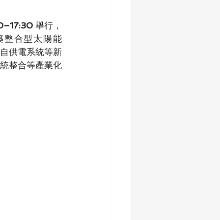
–17:30
 舉行，
築整合型太陽能
T 自供電系統等新
統整合等產業化