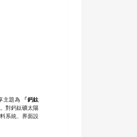
享主題為 
「鈣鈦
。對鈣鈦礦太陽
料系統、界面設