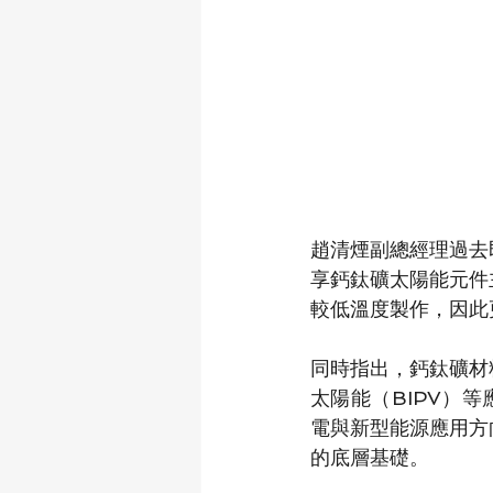
趙清煙副總經理過去
享鈣鈦礦太陽能元件主
較低溫度製作，因此
同時指出，鈣鈦礦材
太陽能（BIPV）等
電與新型能源應用方
的底層基礎。