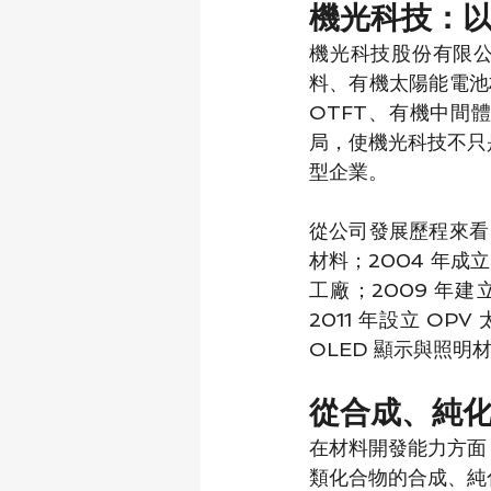
機光科技：
機光科技股份有限公
料、有機太陽能電池
OTFT、有機中間
局，使機光科技不只
型企業。
從公司發展歷程來看
材料；2004 年成
工廠；2009 年建
2011 年設立 O
OLED 顯示與照
從合成、純
在材料開發能力方面
類化合物的合成、純化