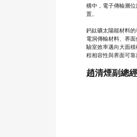
構中，電子傳輸層位
置。
鈣鈦礦太陽能材料的
電洞傳輸材料、界面
驗室效率邁向大面積模
程相容性與界面可靠
趙清煙副總